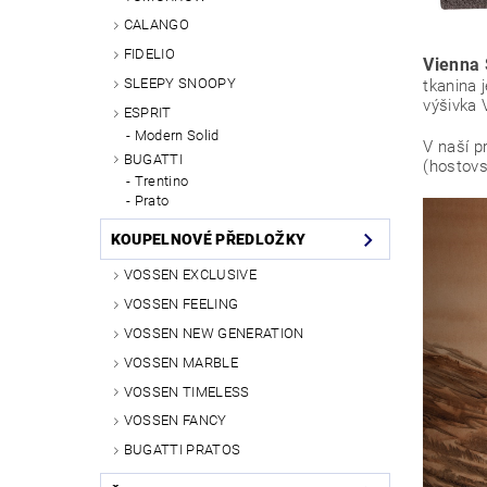
CALANGO
FIDELIO
Vienna 
SLEEPY SNOOPY
tkanina 
výšivka 
ESPRIT
Modern Solid
V naší p
BUGATTI
(hostovs
Trentino
Prato
KOUPELNOVÉ PŘEDLOŽKY
VOSSEN EXCLUSIVE
VOSSEN FEELING
VOSSEN NEW GENERATION
VOSSEN MARBLE
VOSSEN TIMELESS
VOSSEN FANCY
BUGATTI PRATOS