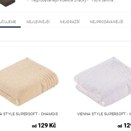
• nejprodávanější kolekce značky • 100% bavlna...
UČUJEME
NEJLEVNĚJŠÍ
NEJDRAŽŠÍ
NEJPRODÁVANĚJŠÍ
A STYLE SUPERSOFT - CHAMOIS
VIENNA STYLE SUPERSOFT - 
129 Kč
12
od
od