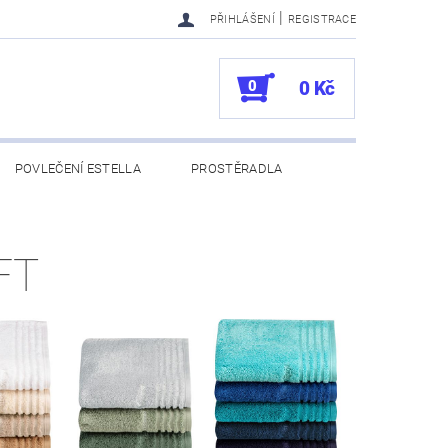
|
PŘIHLÁŠENÍ
REGISTRACE
0
0 Kč
POVLEČENÍ ESTELLA
PROSTĚRADLA
UKAZY
100. VÝROČÍ VOSSEN
FT