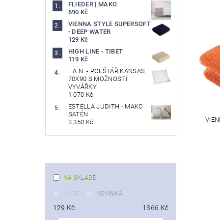
FLIEDER | MAKO
690 Kč
VIENNA STYLE SUPERSOFT
- DEEP WATER
129 Kč
HIGH LINE - TIBET
119 Kč
F.A.N. - POLŠTÁŘ KANSAS
70X90 S MOŽNOSTÍ
VYVÁŘKY
1 070 Kč
ESTELLA JUDITH - MAKO
SATÉN
VIEN
3 350 Kč
NA SKLADĚ
AKCE
NOVINKA
129
Kč
1366
Kč