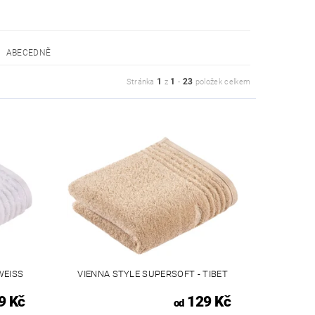
ABECEDNĚ
1
1
23
Stránka
z
-
položek celkem
WEISS
VIENNA STYLE SUPERSOFT - TIBET
9 Kč
129 Kč
od