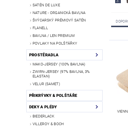
3.
SATÉN DE LUXE
NATURE - ORGANICKÁ BAVLNA
ŠVÝCARSKÝ PRÉMIOVÝ SATÉN
DOPOR
FLANELL
BAVLNA / LEN PREMIUM
POVLAKY NA POLŠTÁŘKY
PROSTĚRADLA
MAKO-JERSEY (100% BAVLNA)
ZWIRN-JERSEY (97% BAVLNA, 3%
ELASTAN)
VELUR (SAMET)
PŘIKRÝVKY & POLŠTÁŘE
DEKY A PLÉDY
VIENN
BIEDERLACK
VILLEROY & BOCH