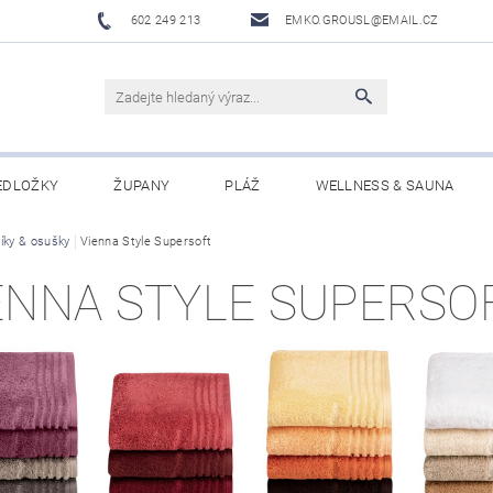
602 249 213
EMKO.GROUSL@EMAIL.CZ
EDLOŽKY
ŽUPANY
PLÁŽ
WELLNESS & SAUNA
íky & osušky
UBRUSY A UTĚRKY EKELUND
Vienna Style Supersoft
DĚTI
DÁRKOVÉ SADY A PO
ENNA STYLE SUPERSO
Í PODMÍNKY
NAPIŠTE NÁM