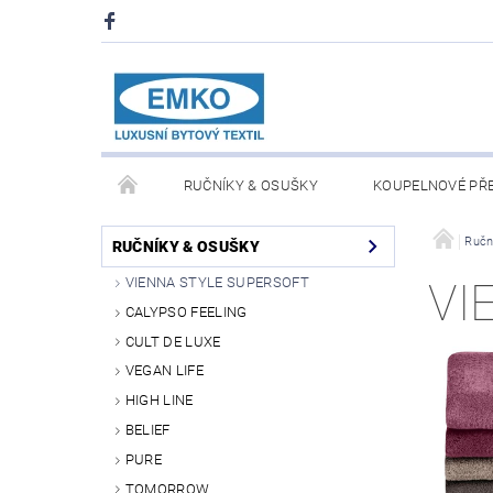
RUČNÍKY & OSUŠKY
KOUPELNOVÉ PŘ
PŘIKRÝVKY & POLŠTÁŘE
DEKY A PLÉDY
Ručn
RUČNÍKY & OSUŠKY
VIENNA STYLE SUPERSOFT
VI
O NÁS
PRODEJNA V PRAZE 6
OBCHODN
CALYPSO FEELING
CULT DE LUXE
VEGAN LIFE
HIGH LINE
BELIEF
PURE
TOMORROW