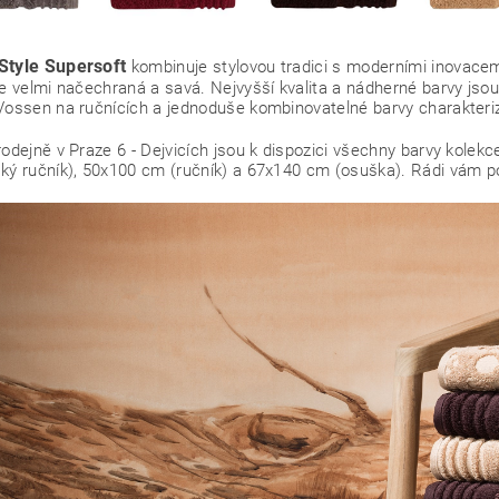
Style Supersoft
kombinuje stylovou tradici s moderními inovacem
je velmi načechraná a savá. Nejvyšší kvalita a nádherné barvy jsou
Vossen na ručnících a jednoduše kombinovatelné barvy charakteriz
rodejně v Praze 6 - Dejvicích jsou k dispozici všechny barvy kol
ký ručník), 50x100 cm (ručník) a 67x140 cm (osuška). Rádi vám 