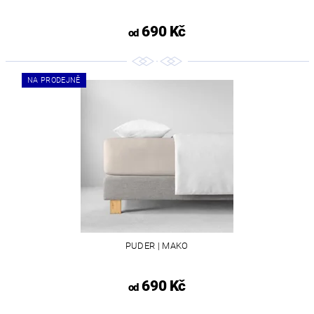
690 Kč
od
NA PRODEJNĚ
PUDER | MAKO
690 Kč
od