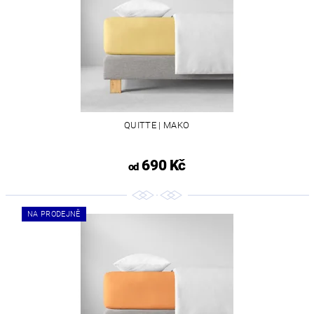
QUITTE | MAKO
690 Kč
od
NA PRODEJNĚ