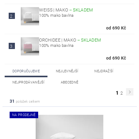
WEISS | MAKO
–
SKLADEM
100% mako bavlna
2.
od 690 Kč
ORCHIDEE | MAKO
–
SKLADEM
100% mako bavlna
3.
od 690 Kč
DOPORUČUJEME
NEJLEVNĚJŠÍ
NEJDRAŽŠÍ
NEJPRODÁVANĚJŠÍ
ABECEDNĚ
1
2
31
položek celkem
NA PRODEJNĚ