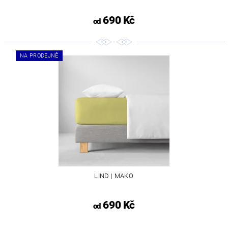
690 Kč
od
NA PRODEJNĚ
LIND | MAKO
690 Kč
od