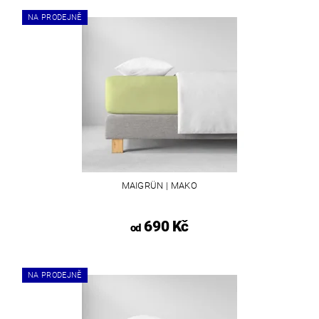
NA PRODEJNĚ
MAIGRÜN | MAKO
690 Kč
od
NA PRODEJNĚ