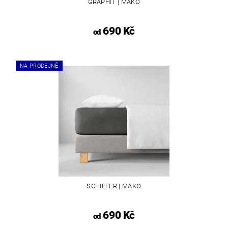
GRAPHIT | MAKO
690 Kč
od
NA PRODEJNĚ
SCHIEFER | MAKO
690 Kč
od