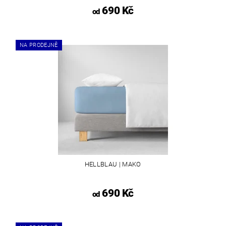
690 Kč
od
NA PRODEJNĚ
HELLBLAU | MAKO
690 Kč
od