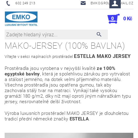
602 249 213
EMKO.GROUSL@EMAIL.CZ
0
0 Kč
MAKO-JERSEY (100% BAVLNA)
ESTELLA MAKO JERSEY
Vítejte v sekci napínacích prostěradel
Prostěradla jsou vyrobena v nejvyšší kvalitě
ze 100%
egyptské bavlny
, která je spolehlivou zárukou pro vytrvalost
a stálost jemného, na dotek velmi příjemného materiálu.
Všechna prostěradla jsou opatřena gumou, tak aby
zachovala stálý tvar na matraci. Vynikají také vysokou
gramáží 180 g/m2, díky níž mají oproti jiným náhražkám typu
jersey, nesrovnatelně delší životnost.
Výroba luxusních prostěradel MAKO JERSEY je dlouholetou
tradicí přední německé značky
ESTELLA
.