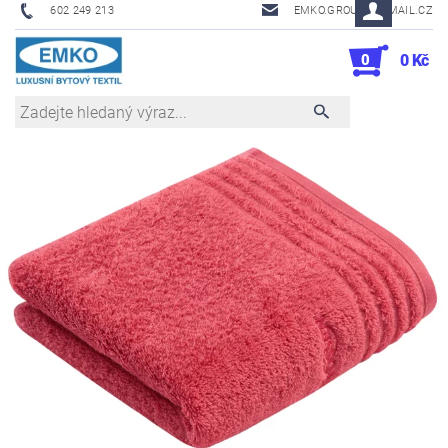
602 249 213
EMKO.GROUSL@EMAIL.CZ
0
0 Kč