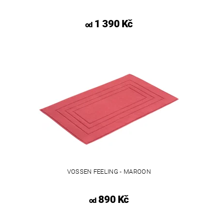
1 390 Kč
od
VOSSEN FEELING - MAROON
890 Kč
od