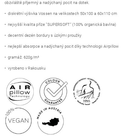
obzvláště příjemný a nadýchaný pocit na dotek.
• diskrétní výšivka Vossen na velikostech 50x100 a 60x110 cm
• nejvyšší kvalita příze "SUPERSOFT" (100% organická bavlna)
• decentní dezén bordury s úzkými proužky
• nejlepší absorpce a nadýchaný pocit díky technologii Airpillow
• gramáž: 620g/m²
• vyrobeno v Rakousku