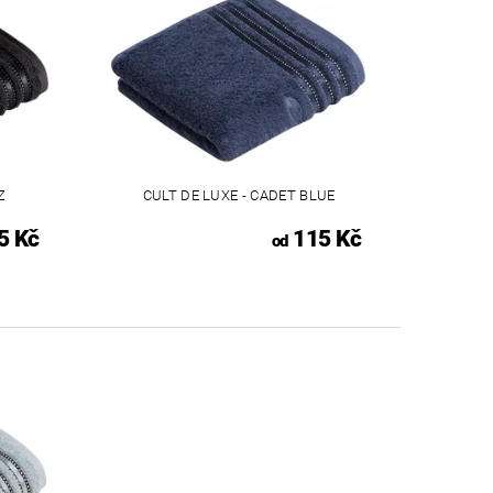
Z
CULT DE LUXE - CADET BLUE
5 Kč
115 Kč
od