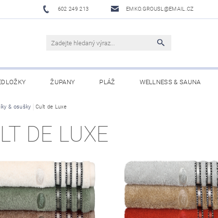
602 249 213
EMKO.GROUSL@EMAIL.CZ
EDLOŽKY
ŽUPANY
PLÁŽ
WELLNESS & SAUNA
íky & osušky
UBRUSY A UTĚRKY EKELUND
Cult de Luxe
DĚTI
DÁRKOVÉ SADY A PO
LT DE LUXE
Í PODMÍNKY
NAPIŠTE NÁM