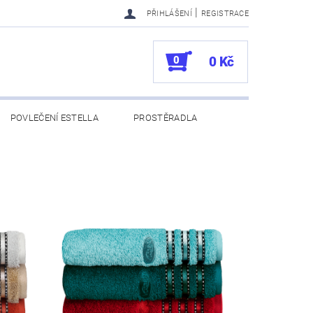
|
PŘIHLÁŠENÍ
REGISTRACE
0
0 Kč
POVLEČENÍ ESTELLA
PROSTĚRADLA
UKAZY
100. VÝROČÍ VOSSEN