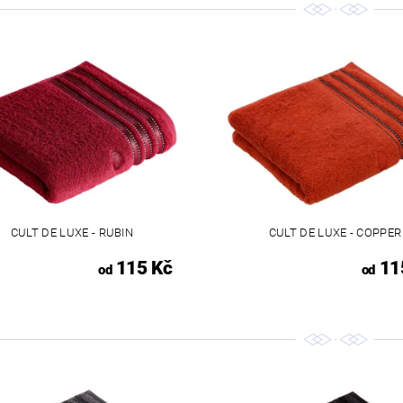
CULT DE LUXE - RUBIN
CULT DE LUXE - COPPER
115 Kč
11
od
od