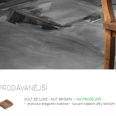
PRODÁVANĚJŠÍ
CULT DE LUXE - NUT BROWN
–
NA PRODEJNĚ
• stylová a elegantní kolekce • luxusní nádech díky lesklým.