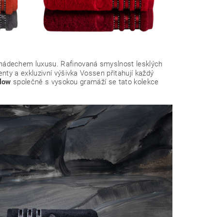
 nádechem luxusu. Rafinovaná smyslnost lesklých
ty a exkluzivní výšivka Vossen přitahují každý
llow
společně s vysokou gramáží se tato kolekce