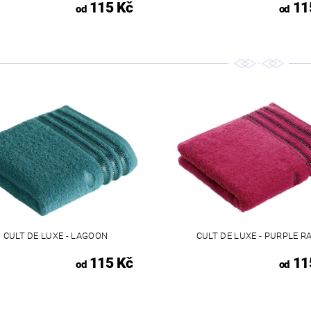
115 Kč
11
od
od
CULT DE LUXE - LAGOON
CULT DE LUXE - PURPLE R
115 Kč
11
od
od