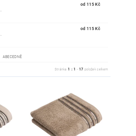
od 115 Kč
..
od 115 Kč
..
ABECEDNĚ
1
1
17
Stránka
z
-
položek celkem