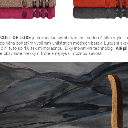
 CULT DE LUXE
je dokonalou symbiózou nejmodernějšího stylu s
doplněna bohatým výběrem unikátních módních barev. Luxusní akcen
 činí tuto sbírku tak mimořádnou. Díky inovativní technologii
AIRpi
e obzvláště měkkým froté a nejvyšší možnou savostí.