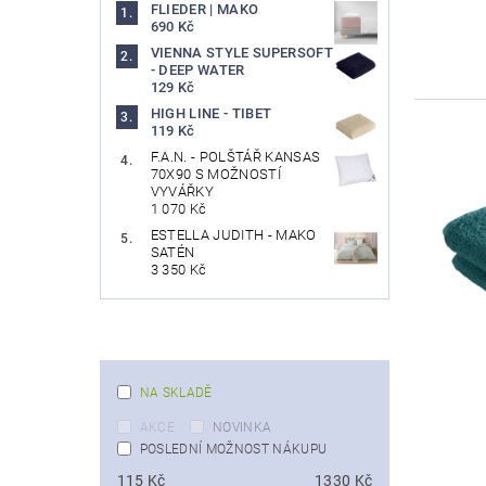
FLIEDER | MAKO
690 Kč
VIENNA STYLE SUPERSOFT
- DEEP WATER
129 Kč
HIGH LINE - TIBET
119 Kč
F.A.N. - POLŠTÁŘ KANSAS
70X90 S MOŽNOSTÍ
VYVÁŘKY
1 070 Kč
ESTELLA JUDITH - MAKO
SATÉN
3 350 Kč
NA SKLADĚ
AKCE
NOVINKA
POSLEDNÍ MOŽNOST NÁKUPU
115
Kč
1330
Kč