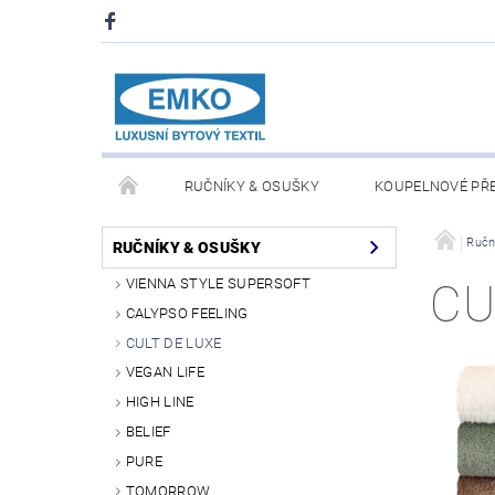
RUČNÍKY & OSUŠKY
KOUPELNOVÉ PŘ
PŘIKRÝVKY & POLŠTÁŘE
DEKY A PLÉDY
Ručn
RUČNÍKY & OSUŠKY
VIENNA STYLE SUPERSOFT
CU
O NÁS
PRODEJNA V PRAZE 6
OBCHODN
CALYPSO FEELING
CULT DE LUXE
VEGAN LIFE
HIGH LINE
BELIEF
PURE
TOMORROW