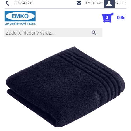
602 249 213
EMKO.GROUSL@EMAIL.CZ
0
0 Kč