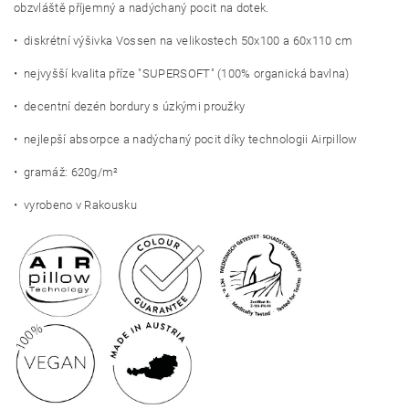
obzvláště příjemný a nadýchaný pocit na dotek.
• diskrétní výšivka Vossen na velikostech 50x100 a 60x110 cm
• nejvyšší kvalita příze "SUPERSOFT" (100% organická bavlna)
• decentní dezén bordury s úzkými proužky
• nejlepší absorpce a nadýchaný pocit díky technologii Airpillow
• gramáž: 620g/m²
• vyrobeno v Rakousku