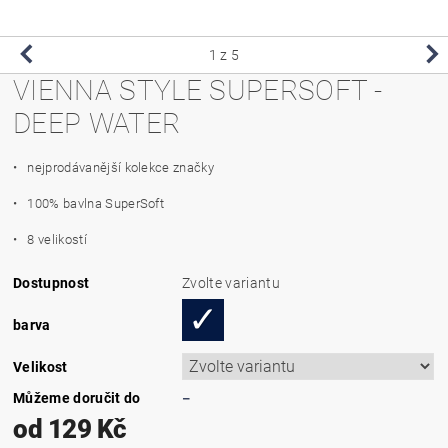
1
z 5
VIENNA STYLE SUPERSOFT -
DEEP WATER
• nejprodávanější kolekce značky
• 100% bavlna SuperSoft
• 8 velikostí
Dostupnost
Zvolte variantu
barva
Velikost
Můžeme doručit do
–
od 129 Kč