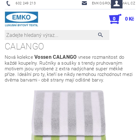
602 249 213
EMKO.GROUSL@EMAIL.CZ
0
0 Kč
CALANGO
Vossen CALANGO
Nová kolekce
vnese rozmanitost do
každé koupelny. Ručníky a soušky s trendy pruhovaným
motivem jsou vyrobené z extra nadýchané super měkké
příze. Ideální pro ty, kteří se nikdy nemohou rozhodnout mezi
dvěma barvami - obě strany mají odlišné barvy.