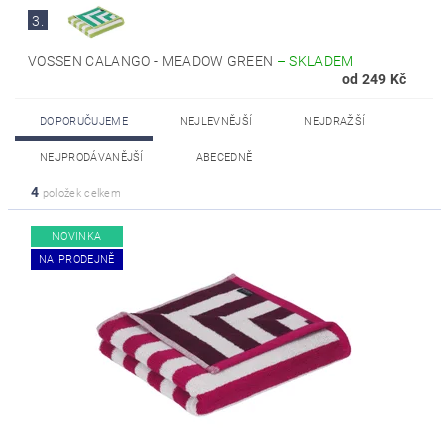
3.
VOSSEN CALANGO - MEADOW GREEN
–
SKLADEM
od 249 Kč
DOPORUČUJEME
NEJLEVNĚJŠÍ
NEJDRAŽŠÍ
NEJPRODÁVANĚJŠÍ
ABECEDNĚ
4
položek celkem
NOVINKA
NA PRODEJNĚ