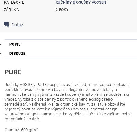
KATEGORIE
RUČNÍKY & OSUŠKY VOSSEN
ZÁRUKA
2 ROKY
Dotaz
POPIS
DISKUZE
PURE
Ručníky VOSSEN PURE spojují luxusní vzhled, mimořádnou hebkost a
perfektní savost. Prémiová bavlna, elegantní velurové detaily a
harmonické barvy vytvoří z každé koupelny místo, kam se budete rádi
vracet.
Výroba z čisté bavlny z kontrolovaného ekologického
zemědělství. Nádherná kvalita organické bavlny zajišťuje obzvláště
příjemný pocit na dotek a výjimečnou savost. Elegantní design
velurového okraje a harmonické barvy dělají z ručníků ve vaší koupelně
mimořádný poutač.
Gramáž: 600 g/m²