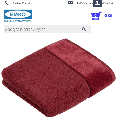
602 249 213
EMKO.GROUSL@EMAIL.CZ
0
0 Kč