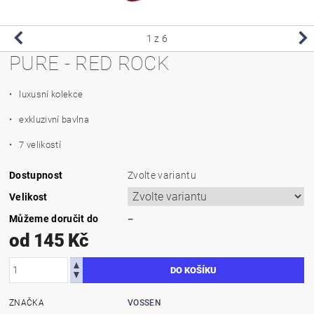
1
z 6
PURE - RED ROCK
• luxusní kolekce
• exkluzivní bavlna
• 7 velikostí
Dostupnost
Zvolte variantu
Velikost
Můžeme doručit do
–
od 145 Kč
ZNAČKA
VOSSEN