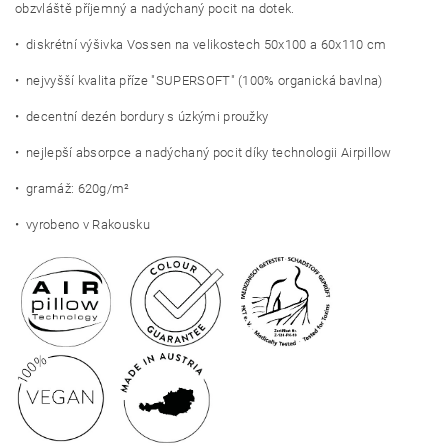
obzvláště příjemný a nadýchaný pocit na dotek.
• diskrétní výšivka Vossen na velikostech 50x100 a 60x110 cm
• nejvyšší kvalita příze "SUPERSOFT" (100% organická bavlna)
• decentní dezén bordury s úzkými proužky
• nejlepší absorpce a nadýchaný pocit díky technologii Airpillow
• gramáž: 620g/m²
• vyrobeno v Rakousku