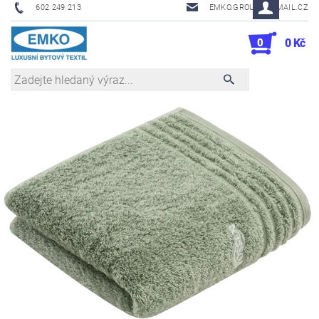
602 249 213
EMKO.GROUSL@EMAIL.CZ
0
0 Kč