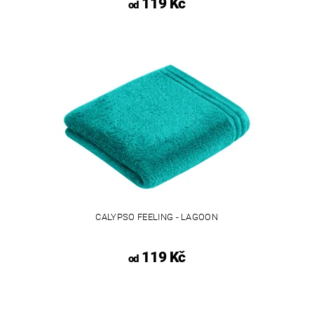
119 Kč
od
CALYPSO FEELING - LAGOON
119 Kč
od