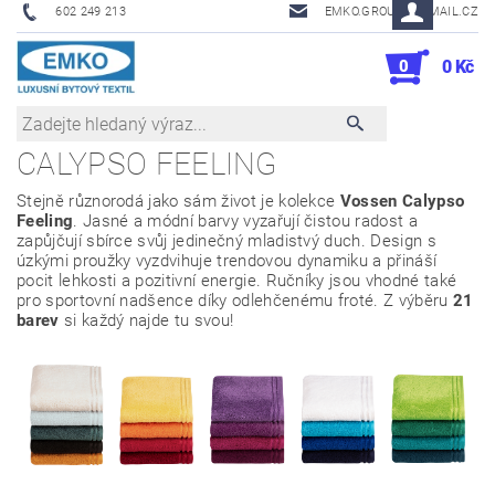
602 249 213
EMKO.GROUSL@EMAIL.CZ
0
0 Kč
CALYPSO FEELING
Stejně různorodá jako sám život je kolekce
Vossen Calypso
Feeling
. Jasné a módní barvy vyzařují čistou radost a
zapůjčují sbírce svůj jedinečný mladistvý duch. Design s
úzkými proužky vyzdvihuje trendovou dynamiku a přináší
pocit lehkosti a pozitivní energie. Ručníky jsou vhodné také
pro sportovní nadšence díky odlehčenému froté. Z výběru
21
barev
si každý najde tu svou!