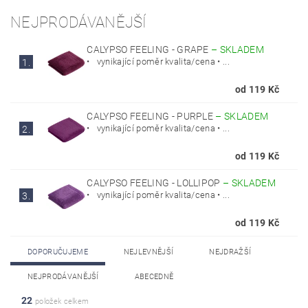
NEJPRODÁVANĚJŠÍ
CALYPSO FEELING - GRAPE
–
SKLADEM
• vynikající poměr kvalita/cena • ...
1.
od 119 Kč
CALYPSO FEELING - PURPLE
–
SKLADEM
• vynikající poměr kvalita/cena • ...
2.
od 119 Kč
CALYPSO FEELING - LOLLIPOP
–
SKLADEM
• vynikající poměr kvalita/cena • ...
3.
od 119 Kč
DOPORUČUJEME
NEJLEVNĚJŠÍ
NEJDRAŽŠÍ
NEJPRODÁVANĚJŠÍ
ABECEDNĚ
22
položek celkem