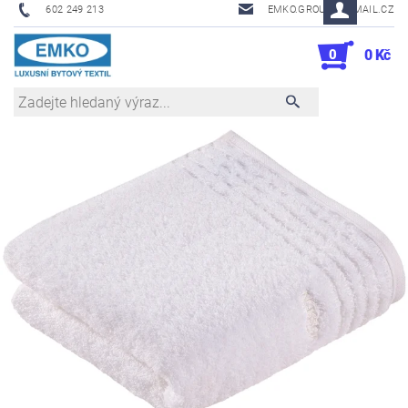
602 249 213
EMKO.GROUSL@EMAIL.CZ
0
0 Kč