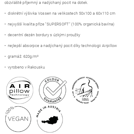
obzvláště příjemný a nadýchaný pocit na dotek.
• diskrétní výšivka Vossen na velikostech 50x100 a 60x110 cm
• nejvyšší kvalita příze "SUPERSOFT" (100% organická bavlna)
• decentní dezén bordury s úzkými proužky
• nejlepší absorpce a nadýchaný pocit díky technologii Airpillow
• gramáž: 620g/m²
• vyrobeno v Rakousku