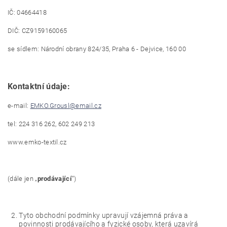
IČ: 04664418
DIČ: CZ9159160065
se sídlem: Národní obrany 824/35, Praha 6 - Dejvice, 160 00
Kontaktní údaje:
e-mail:
EMKO.Grousl@email.cz
tel: 224 316 262, 602 249 213
www.emko-textil.cz
(dále jen „
prodávající
“)
Tyto obchodní podmínky upravují vzájemná práva a
povinnosti prodávajícího a fyzické osoby, která uzavírá