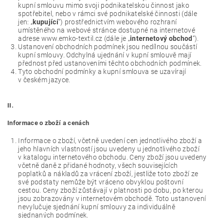
kupní smlouvu mimo svoji podnikatelskou činnost jako
spotřebitel, nebo v rámci své podnikatelské činnosti (dále
jen: „
kupující
“) prostřednictvím webového rozhraní
umístěného na webové stránce dostupné na internetové
adrese www.emko-textil.cz (dále je „
internetový obchod
“).
Ustanovení obchodních podmínek jsou nedílnou součástí
kupní smlouvy. Odchylná ujednání v kupní smlouvě mají
přednost před ustanoveními těchto obchodních podmínek.
Tyto obchodní podmínky a kupní smlouva se uzavírají
v českém jazyce.
II.
Informace o zboží a cenách
Informace o zboží, včetně uvedení cen jednotlivého zboží a
jeho hlavních vlastností jsou uvedeny u jednotlivého zboží
v katalogu internetového obchodu. Ceny zboží jsou uvedeny
včetně daně z přidané hodnoty, všech souvisejících
poplatků a nákladů za vrácení zboží, jestliže toto zboží ze
své podstaty nemůže být vráceno obvyklou poštovní
cestou. Ceny zboží zůstávají v platnosti po dobu, po kterou
jsou zobrazovány v internetovém obchodě. Toto ustanovení
nevylučuje sjednání kupní smlouvy za individuálně
sjednaných podmínek.