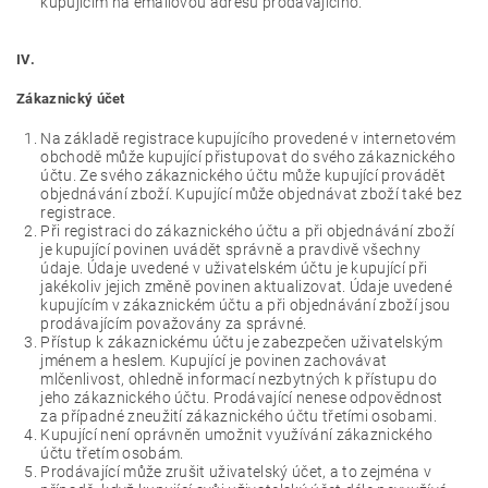
kupujícím na emailovou adresu prodávajícího.
IV.
Zákaznický účet
Na základě registrace kupujícího provedené v internetovém
obchodě může kupující přistupovat do svého zákaznického
účtu. Ze svého zákaznického účtu může kupující provádět
objednávání zboží. Kupující může objednávat zboží také bez
registrace.
Při registraci do zákaznického účtu a při objednávání zboží
je kupující povinen uvádět správně a pravdivě všechny
údaje. Údaje uvedené v uživatelském účtu je kupující při
jakékoliv jejich změně povinen aktualizovat. Údaje uvedené
kupujícím v zákaznickém účtu a při objednávání zboží jsou
prodávajícím považovány za správné.
Přístup k zákaznickému účtu je zabezpečen uživatelským
jménem a heslem. Kupující je povinen zachovávat
mlčenlivost, ohledně informací nezbytných k přístupu do
jeho zákaznického účtu. Prodávající nenese odpovědnost
za případné zneužití zákaznického účtu třetími osobami.
Kupující není oprávněn umožnit využívání zákaznického
účtu třetím osobám.
Prodávající může zrušit uživatelský účet, a to zejména v