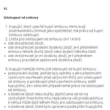
VI.
Odstoupení od smlouvy
Kupující, který uzavřel kupní smlouvu mimo svoji
podnikatelskou činnost jako spotřebitel, má právo od kupní
smlouvy odstoupit.
Lhůta pro odstoupení od smlouvy činí 14 dnů
ode dne převzetí zboží,
ode dne převzetí poslední dodávky zboží, je-li předmětem
smlouvy několik druhů zboží nebo dodání několika částí
ode dne převzetí první dodávky zboží, je-li předmětem
smlouvy pravidelná opakovaná dodávka zboží.
Kupující nemůže mimo jiné odstoupit od kupní smlouvy:
poskytování služeb, jestliže byly splněny s jeho předchozím
výslovným souhlasem před uplynutím lhůty pro odstoupení
od smlouvy a prodávající před uzavřením smlouvy sdělil
kupujícímu, že v takovém případě nemá právo na odstoupení
od smlouvy,
o dodávce zboží nebo služby, jejichž cena závisí na
výchylkách finančního trhu nezávisle na vůli prodávajícího a
k němuž může dojít během lhůty pro odstoupení od smlouvy,
o dodávce zboží, které bylo upraveno podle přání kupujícího