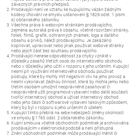
závazných právních předpisů.
Prodávající není ve vztahu ke kupujícímu vázán žádnými
kodexy chování ve smyslu ustanovení § 1826 odst. 1 písm.
e) občanského zákoníku.
Všechna práva k webovým stránkám prodávajícího,
zejména autorská práva k obsahu, včetně rozvržení stránky,
fotek, filmů, grafik, ochranných známek, loga a dalšího
obsahu a prvků, náleží prodávajícímu. Je zakázáno
kopírovat, upravovat nebo jinak používat webové stránky
nebo jejich část bez souhlasu prodávajícího.
Prodávající nenese odpovědnost za chyby vzniklé v
důsledku zásahů třetích osob do internetového obchodu
nebo v důsledku jeho užití v rozporu s jeho určením. Kupující
nesmí při využívání internetového obchodu používat
postupy, které by mohly mít negativní vliv na jeho provoz a
nesmí vykonávat žádnou činnost, která by mohla jemu nebo
třetím osobám umožnit neoprávněně zasahovat či
neoprávněně užít programové vybavení nebo další součásti
tvořící internetový obchod a užívat internetový obchod
nebo jeho části či softwarové vybavení takovým způsobem,
který by byl v rozporu s jeho určením či účelem.
Kupující tímto přebírá na sebe nebezpečí změny okolností
ve smyslu § 1765 odst. 2 občanského zákoníku.
Kupní smlouva včetně obchodních podmínek je archivována
prodávajícím v elektronické podobě a není přístupná.
Znění obchodních podmínek může prodávající měnit či