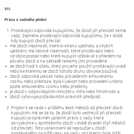
VII.
Práva z vadného plnění
Prodávající odpovídá kupujícímu, že zboží při převzetí nemá
vady. Zejména prodávající odpovídá kupujícímu, že v době,
kdy kupující zboží převzal:
má zboží vlastnosti, které si strany ujednaly, a chybí-li
ujednání, má takové vlastnosti, které prodávající nebo
výrobce popsal nebo které kupující očekával s ohledem na
povahu zboží a na základě reklamy jimi prováděné,
se zboží hodí k účelu, který pro jeho použití prodávající uvádí
nebo ke kterému se zboží tohoto druhu obvykle používá,
zboží odpovídá jakostí nebo provedením smluvenému
vzorku nebo předloze, byla-li jakost nebo provedení určeno
podle smluveného vzorku nebo předlohy,
je zboží v odpovídajícím množství, míře nebo hmotnosti a
zboží vyhovuje požadavkům právních předpisů.
Projeví-li se vada v průběhu šesti měsíců od převzetí zboží
kupujícím, má se za to, že zboží bylo vadné již při převzetí.
Kupující je oprávněn uplatnit právo z vady, která
se vyskytne u spotřebního zboží v době dvaceti čtyř měsíců
od převzetí. Toto ustanovení se nepoužije u zboží
prodávaného za nižší cenu na vadu, pro kterou byla nižší