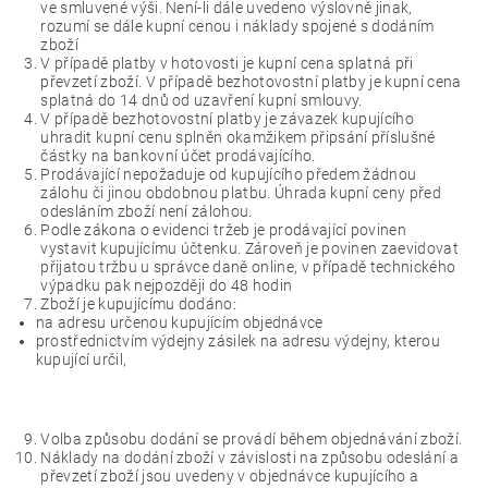
ve smluvené výši. Není-li dále uvedeno výslovně jinak,
rozumí se dále kupní cenou i náklady spojené s dodáním
zboží
V případě platby v hotovosti je kupní cena splatná při
převzetí zboží. V případě bezhotovostní platby je kupní cena
splatná do 14 dnů od uzavření kupní smlouvy.
V případě bezhotovostní platby je závazek kupujícího
uhradit kupní cenu splněn okamžikem připsání příslušné
částky na bankovní účet prodávajícího.
Prodávající nepožaduje od kupujícího předem žádnou
zálohu či jinou obdobnou platbu. Úhrada kupní ceny před
odesláním zboží není zálohou.
Podle zákona o evidenci tržeb je prodávající povinen
vystavit kupujícímu účtenku. Zároveň je povinen zaevidovat
přijatou tržbu u správce daně online, v případě technického
výpadku pak nejpozději do 48 hodin
Zboží je kupujícímu dodáno:
na adresu určenou kupujícím objednávce
prostřednictvím výdejny zásilek na adresu výdejny, kterou
kupující určil,
Volba způsobu dodání se provádí během objednávání zboží.
Náklady na dodání zboží v závislosti na způsobu odeslání a
převzetí zboží jsou uvedeny v objednávce kupujícího a