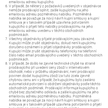
emailovou adresu kupujícího.
V případě, že některý z požadavků uvedených v objednávce
nemůže prodávající splnit, zašle kupujícímu na jeho
emailovou adresu pozměněnou nabídku. Pozměněná
nabídka se považuje za nový návrh kupní smlouvy a kupní
smlouva je v takovém případě uzavřena potvrzením
kupujícího o přijetí této nabídky prodávajícímu na jeho
emailovou adresu uvedenu v těchto obchodních
podmínkách.
Všechny objednávky přijaté prodávajícím jsou závazné.
Kupující může zrušit objednávku, dokud není kupujícímu
doručeno oznámení o přijetí objednávky prodávajícím.
Kupující může zrušit objednávku telefonicky na telefonní
číslo nebo email prodávajícího uvedený v těchto obchodních
podmínkách.
V případě, že došlo ke zjevné technické chybě na straně
prodávajícího při uvedení ceny zboží v internetovém
obchodě, nebo v průběhu objednávání, není prodávající
povinen dodat kupujícímu zboží za tuto zcela zjevně
chybnou cenu ani v případě, že kupujícímu bylo zasláno
automatické potvrzení o obdržení objednávky podle těchto
obchodních podmínek. Prodávající informuje kupujícího o
chybě bez zbytečného odkladu a zašle kupujícímu na jeho
emailovou adresu pozměněnou nabídku. Pozměněná
nabídka se považuje za nový návrh kupní smlouvy a kupní
smlouva je v takovém případě uzavřena potvrzením o přijetí