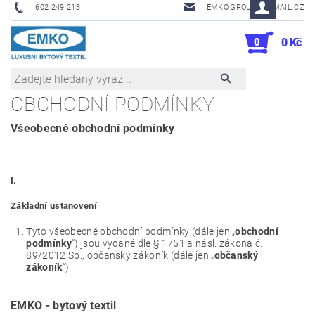
602 249 213
EMKO.GROUSL@EMAIL.CZ
0
0 Kč
OBCHODNÍ PODMÍNKY
Všeobecné obchodní podmínky
I.
Základní ustanovení
Tyto všeobecné obchodní podmínky (dále jen „
obchodní
podmínky
“) jsou vydané dle § 1751 a násl. zákona č.
89/2012 Sb., občanský zákoník (dále jen „
občanský
zákoník
“)
EMKO - bytový textil