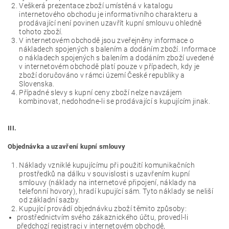
Veškerá prezentace zboží umístěná v katalogu
internetového obchodu je informativního charakteru a
prodávající není povinen uzavřít kupní smlouvu ohledně
tohoto zboží.
V internetovém obchodě jsou zveřejněny informace o
nákladech spojených s balením a dodáním zboží. Informace
o nákladech spojených s balením a dodáním zboží uvedené
v internetovém obchodě platí pouze v případech, kdy je
zboží doručováno v rámci území České republiky a
Slovenska.
Případné slevy s kupní ceny zboží nelze navzájem
kombinovat, nedohodne-li se prodávající s kupujícím jinak.
III.
Objednávka a uzavření kupní smlouvy
Náklady vzniklé kupujícímu při použití komunikačních
prostředků na dálku v souvislosti s uzavřením kupní
smlouvy (náklady na internetové připojení, náklady na
telefonní hovory), hradí kupující sám. Tyto náklady se neliší
od základní sazby.
Kupující provádí objednávku zboží těmito způsoby:
prostřednictvím svého zákaznického účtu, provedl-li
předchozí registraci v internetovém obchodě,