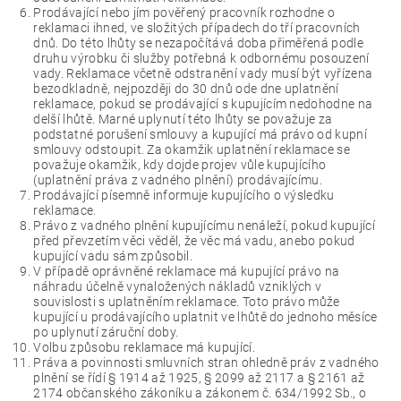
Prodávající nebo jím pověřený pracovník rozhodne o
reklamaci ihned, ve složitých případech do tří pracovních
dnů. Do této lhůty se nezapočítává doba přiměřená podle
druhu výrobku či služby potřebná k odbornému posouzení
vady. Reklamace včetně odstranění vady musí být vyřízena
bezodkladně, nejpozději do 30 dnů ode dne uplatnění
reklamace, pokud se prodávající s kupujícím nedohodne na
delší lhůtě. Marné uplynutí této lhůty se považuje za
podstatné porušení smlouvy a kupující má právo od kupní
smlouvy odstoupit. Za okamžik uplatnění reklamace se
považuje okamžik, kdy dojde projev vůle kupujícího
(uplatnění práva z vadného plnění) prodávajícímu.
Prodávající písemně informuje kupujícího o výsledku
reklamace.
Právo z vadného plnění kupujícímu nenáleží, pokud kupující
před převzetím věci věděl, že věc má vadu, anebo pokud
kupující vadu sám způsobil.
V případě oprávněné reklamace má kupující právo na
náhradu účelně vynaložených nákladů vzniklých v
souvislosti s uplatněním reklamace. Toto právo může
kupující u prodávajícího uplatnit ve lhůtě do jednoho měsíce
po uplynutí záruční doby.
Volbu způsobu reklamace má kupující.
Práva a povinnosti smluvních stran ohledně práv z vadného
plnění se řídí § 1914 až 1925, § 2099 až 2117 a § 2161 až
2174 občanského zákoníku a zákonem č. 634/1992 Sb., o