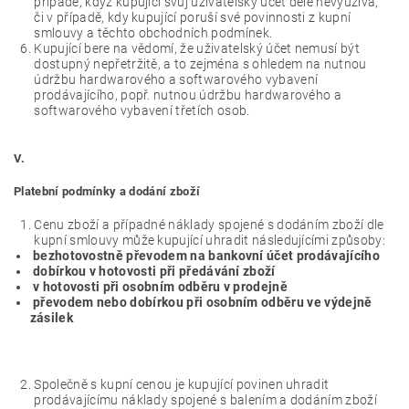
případě, když kupující svůj uživatelský účet déle nevyužívá,
či v případě, kdy kupující poruší své povinnosti z kupní
smlouvy a těchto obchodních podmínek.
Kupující bere na vědomí, že uživatelský účet nemusí být
dostupný nepřetržitě, a to zejména s ohledem na nutnou
údržbu hardwarového a softwarového vybavení
prodávajícího, popř. nutnou údržbu hardwarového a
softwarového vybavení třetích osob.
V.
Platební podmínky a dodání zboží
Cenu zboží a případné náklady spojené s dodáním zboží dle
kupní smlouvy může kupující uhradit následujícími způsoby:
bezhotovostně převodem na bankovní účet prodávajícího
dobírkou v hotovosti při předávání zboží
v hotovosti při osobním odběru v prodejně
převodem nebo dobírkou při osobním odběru ve výdejně
zásilek
Společně s kupní cenou je kupující povinen uhradit
prodávajícímu náklady spojené s balením a dodáním zboží