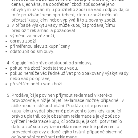
cena ujednána, na opotřebení zboží způsobené jeho
obvyklým užíváním, u použitého zboží na vadu odpovídající
míře používání nebo opotřebení, kterou zboží mělo při
převzetí kupujícím, nebo vyplývá-li to z povahy zboží.
V případě výskytu vady může kupující prodávajícímu
předložit reklamaci a požadovat:
výměnu za nové zboží,
opravu zboží,
přiměřenou slevu z kupní ceny,
odstoupit od smlouvy.
Kupující má právo odstoupit od smlouvy,
pokud má zboží podstatnou vadu,
pokud nemůže věc řádně užívat pro opakovaný výskyt vady
nebo vad po opravě,
při větším počtu vad zboží.
Prodávající je povinen přijmout reklamaci v kterékoli
provozovně, v níž je přijetí reklamace možné, případně i v
sídle nebo místě podnikání. Prodávající je povinen
kupujícímu vydat písemné potvrzení o tom, kdy kupující
právo uplatnil, co je obsahem reklamace a jaký způsob
vyřízení reklamace kupující požaduje, jakož i potvrzení o
datu a způsobu vyřízení reklamace, včetně potvrzení o
provedení opravy a době jejího trvání, případně písemné
odůvodnění zamítnutí reklamace.