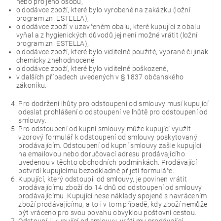
nebo pro jeho osobu,
o dodávce zboží, které bylo vyrobené na zakázku (ložní
program zn. ESTELLA),
o dodávce zboží v uzavřeném obalu, které kupující z obalu
vyňal a z hygienických důvodů jej není možné vrátit (ložní
program zn. ESTELLA),
o dodávce zboží, které bylo viditelně použité, vyprané či jinak
chemicky znehodnocené
o dodávce zboží, které bylo viditelně poškozené,
v dalších případech uvedených v § 1837 občanského
zákoníku.
Pro dodržení lhůty pro odstoupení od smlouvy musí kupující
odeslat prohlášení o odstoupení ve lhůtě pro odstoupení od
smlouvy.
Pro odstoupení od kupní smlouvy může kupující využít
vzorový formulář k odstoupení od smlouvy poskytovaný
prodávajícím. Odstoupení od kupní smlouvy zašle kupující
na emailovou nebo doručovací adresu prodávajícího
uvedenou v těchto obchodních podmínkách. Prodávající
potvrdí kupujícímu bezodkladně přijetí formuláře.
Kupující, který odstoupil od smlouvy, je povinen vrátit
prodávajícímu zboží do 14 dnů od odstoupení od smlouvy
prodávajícímu. Kupující nese náklady spojené s navrácením
zboží prodávajícímu, a to i v tom případě, kdy zboží nemůže
být vráceno pro svou povahu obvyklou poštovní cestou.