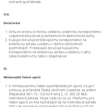
ochraně spotřebitele.
VIII.
Doručování
Smluvní strany si mohou veškerou písemnou korespondenci
vzájemně doručovat prostřednictvím elektronické pošty.
Kupující doručuje prodávajícímu korespondenci na
emailovou adresu uvedenu v těchto obchodních
podmínkách. Prodávající doručuje kupujícímu
korespondenci na emailovou adresu uvedenou v jeho
zákaznickém účtu nebo v objednávce.
IX.
Mimosoudní řešení sporů
K mimosoudnímu řešení spotřebitelských sporů z kupní
smlouvy je příslušná Česká obchodní inspekce, se sídlem
Štěpánská 567/15, 120 00 Praha 2, IČ: 000 20 869,
internetová adresa: https://adr.coi.cz/cs. Platformu pro
řešení sporů on-line nacházející se na internetové adrese
http://ec.europa.eu/consumers/odr je možné využít při