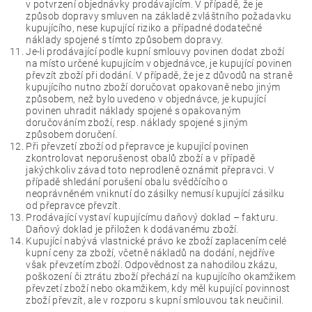
v potvrzení objednávky prodávajícím. V případě, že je
způsob dopravy smluven na základě zvláštního požadavku
kupujícího, nese kupující riziko a případné dodatečné
náklady spojené s tímto způsobem dopravy.
Je-li prodávající podle kupní smlouvy povinen dodat zboží
na místo určené kupujícím v objednávce, je kupující povinen
převzít zboží při dodání. V případě, že je z důvodů na straně
kupujícího nutno zboží doručovat opakovaně nebo jiným
způsobem, než bylo uvedeno v objednávce, je kupující
povinen uhradit náklady spojené s opakovaným
doručováním zboží, resp. náklady spojené s jiným
způsobem doručení.
Při převzetí zboží od přepravce je kupující povinen
zkontrolovat neporušenost obalů zboží a v případě
jakýchkoliv závad toto neprodleně oznámit přepravci. V
případě shledání porušení obalu svědčícího o
neoprávněném vniknutí do zásilky nemusí kupující zásilku
od přepravce převzít.
Prodávající vystaví kupujícímu daňový doklad – fakturu.
Daňový doklad je přiložen k dodávanému zboží.
Kupující nabývá vlastnické právo ke zboží zaplacením celé
kupní ceny za zboží, včetně nákladů na dodání, nejdříve
však převzetím zboží. Odpovědnost za nahodilou zkázu,
poškození či ztrátu zboží přechází na kupujícího okamžikem
převzetí zboží nebo okamžikem, kdy měl kupující povinnost
zboží převzít, ale v rozporu s kupní smlouvou tak neučinil.