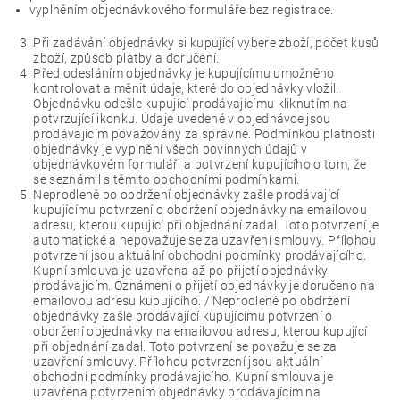
vyplněním objednávkového formuláře bez registrace.
Při zadávání objednávky si kupující vybere zboží, počet kusů
zboží, způsob platby a doručení.
Před odesláním objednávky je kupujícímu umožněno
kontrolovat a měnit údaje, které do objednávky vložil.
Objednávku odešle kupující prodávajícímu kliknutím na
potvrzující ikonku. Údaje uvedené v objednávce jsou
prodávajícím považovány za správné. Podmínkou platnosti
objednávky je vyplnění všech povinných údajů v
objednávkovém formuláři a potvrzení kupujícího o tom, že
se seznámil s těmito obchodními podmínkami.
Neprodleně po obdržení objednávky zašle prodávající
kupujícímu potvrzení o obdržení objednávky na emailovou
adresu, kterou kupující při objednání zadal. Toto potvrzení je
automatické a nepovažuje se za uzavření smlouvy. Přílohou
potvrzení jsou aktuální obchodní podmínky prodávajícího.
Kupní smlouva je uzavřena až po přijetí objednávky
prodávajícím. Oznámení o přijetí objednávky je doručeno na
emailovou adresu kupujícího. / Neprodleně po obdržení
objednávky zašle prodávající kupujícímu potvrzení o
obdržení objednávky na emailovou adresu, kterou kupující
při objednání zadal. Toto potvrzení se považuje se za
uzavření smlouvy. Přílohou potvrzení jsou aktuální
obchodní podmínky prodávajícího. Kupní smlouva je
uzavřena potvrzením objednávky prodávajícím na