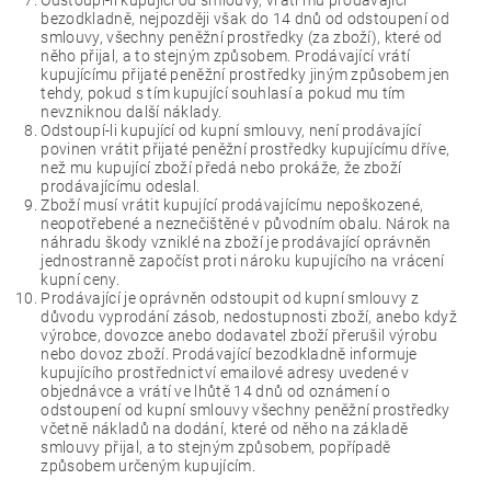
Odstoupí-li kupující od smlouvy, vrátí mu prodávající
bezodkladně, nejpozději však do 14 dnů od odstoupení od
smlouvy, všechny peněžní prostředky (za zboží), které od
něho přijal, a to stejným způsobem. Prodávající vrátí
kupujícímu přijaté peněžní prostředky jiným způsobem jen
tehdy, pokud s tím kupující souhlasí a pokud mu tím
nevzniknou další náklady.
Odstoupí-li kupující od kupní smlouvy, není prodávající
povinen vrátit přijaté peněžní prostředky kupujícímu dříve,
než mu kupující zboží předá nebo prokáže, že zboží
prodávajícímu odeslal.
Zboží musí vrátit kupující prodávajícímu nepoškozené,
neopotřebené a neznečištěné v původním obalu. Nárok na
náhradu škody vzniklé na zboží je prodávající oprávněn
jednostranně započíst proti nároku kupujícího na vrácení
kupní ceny.
Prodávající je oprávněn odstoupit od kupní smlouvy z
důvodu vyprodání zásob, nedostupnosti zboží, anebo když
výrobce, dovozce anebo dodavatel zboží přerušil výrobu
nebo dovoz zboží. Prodávající bezodkladně informuje
kupujícího prostřednictví emailové adresy uvedené v
objednávce a vrátí ve lhůtě 14 dnů od oznámení o
odstoupení od kupní smlouvy všechny peněžní prostředky
včetně nákladů na dodání, které od něho na základě
smlouvy přijal, a to stejným způsobem, popřípadě
způsobem určeným kupujícím.