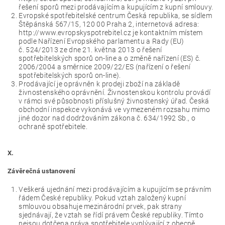
řešení sporů mezi prodávajícím a kupujícím z kupní smlouvy.
Evropské spotřebitelské centrum Česká republika, se sídlem
Štěpánská 567/15, 120 00 Praha 2, internetová adresa:
http://www.evropskyspotrebitel.cz je kontaktním místem
podle Nařízení Evropského parlamentu a Rady (EU)
č. 524/2013 ze dne 21. května 2013 o řešení
spotřebitelských sporů on-line a o změně nařízení (ES) č.
2006/2004 a směrnice 2009/22/ES (nařízení o řešení
spotřebitelských sporů on-line).
Prodávající je oprávněn k prodeji zboží na základě
živnostenského oprávnění. Živnostenskou kontrolu provádí
v rámci své působnosti příslušný živnostenský úřad. Česká
obchodní inspekce vykonává ve vymezeném rozsahu mimo
jiné dozor nad dodržováním zákona č. 634/1992 Sb., o
ochraně spotřebitele.
X.
Závěrečná ustanovení
Veškerá ujednání mezi prodávajícím a kupujícím se právním
řádem České republiky. Pokud vztah založený kupní
smlouvou obsahuje mezinárodní prvek, pak strany
sjednávají, že vztah se řídí právem České republiky. Tímto
nejsou dotčena práva spotřebitele vyplývající z obecně