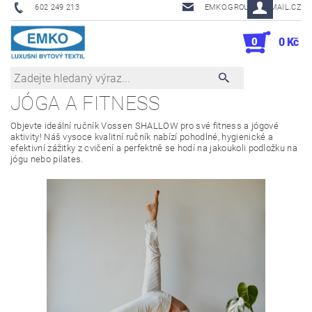
602 249 213
EMKO.GROUSL@EMAIL.CZ
0
0 Kč
JÓGA A FITNESS
Objevte ideální ručník Vossen SHALLOW pro své fitness a jógové
aktivity! Náš vysoce kvalitní ručník nabízí pohodlné, hygienické a
efektivní zážitky z cvičení a perfektně se hodí na jakoukoli podložku na
jógu nebo pilates.