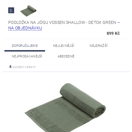
3.
PODLOŽKA NA JÓGU VOSSEN SHALLOW - DETOX GREEN
–
NA OBJEDNÁVKU
899 Kč
DOPORUČUJEME
NEJLEVNĚJŠÍ
NEJDRAŽŠÍ
NEJPRODÁVANĚJŠÍ
ABECEDNĚ
4
položek celkem