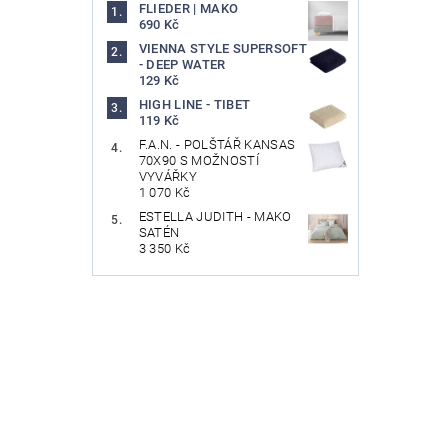
FLIEDER | MAKO
690 Kč
VIENNA STYLE SUPERSOFT
- DEEP WATER
129 Kč
HIGH LINE - TIBET
119 Kč
F.A.N. - POLŠTÁŘ KANSAS
70X90 S MOŽNOSTÍ
VYVÁŘKY
1 070 Kč
ESTELLA JUDITH - MAKO
SATÉN
3 350 Kč