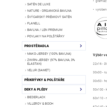
• gramáž
SATÉN DE LUXE
• vyrobe
NATURE - ORGANICKÁ BAVLNA
ŠVÝCARSKÝ PRÉMIOVÝ SATÉN
FLANELL
BAVLNA / LEN PREMIUM
POVLAKY NA POLŠTÁŘKY
PROSTĚRADLA
MAKO-JERSEY (100% BAVLNA)
Výběr ve
ZWIRN-JERSEY (97% BAVLNA, 3%
22x16 - ž
ELASTAN)
VELUR (SAMET)
30x30 - ru
PŘIKRÝVKY & POLŠTÁŘE
30x50 - h
DEKY A PLÉDY
50x100 - 
BIEDERLACK
60x110 - 
VILLEROY & BOCH
67x140 - 