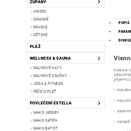
ŽUPANY
UNISEX
DÁMSKÉ
POPIS
PÁNSKÉ
PARAM
DĚTSKÉ
DISKU
PLÁŽ
Vienn
WELLNESS & SAUNA
SAUNOVÉ KILTY
Kolekce r
ušlechtil
SAUNOVÉ OSUŠKY
příjemný 
JÓGA A FITNESS
• diskrét
PÉČE O PLEŤ
• nejvyšš
POVLEČENÍ ESTELLA
• decentn
MAKO JERSEY
MAKO SATÉN
• nejlepš
MAKO BATIST