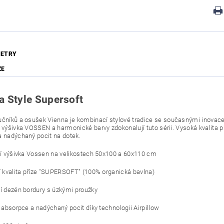
ETRY
ZE
a Style Supersoft
učníků a osušek Vienna je kombinací stylové tradice se současnými inovacemi
á výšivka VOSSEN a harmonické barvy zdokonalují tuto sérii. Vysoká kvalita
a nadýchaný pocit na dotek.
ní výšivka Vossen na velikostech 50x100 a 60x110 cm
í kvalita příze "SUPERSOFT" (100% organická bavlna)
í dezén bordury s úzkými proužky
í absorpce a nadýchaný pocit díky technologii Airpillow