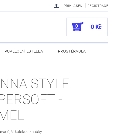
|
PŘIHLÁŠENÍ
REGISTRACE
0
0 Kč
POVLEČENÍ ESTELLA
PROSTĚRADLA
UKAZY
100. VÝROČÍ VOSSEN
ENNA STYLE
PERSOFT -
MEL
ávanější kolekce značky