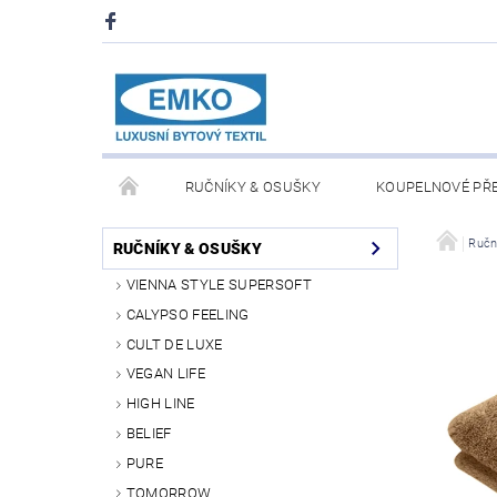
RUČNÍKY & OSUŠKY
KOUPELNOVÉ PŘ
PŘIKRÝVKY & POLŠTÁŘE
DEKY A PLÉDY
Ručn
RUČNÍKY & OSUŠKY
VIENNA STYLE SUPERSOFT
O NÁS
PRODEJNA V PRAZE 6
OBCHODN
CALYPSO FEELING
CULT DE LUXE
VEGAN LIFE
HIGH LINE
BELIEF
PURE
TOMORROW