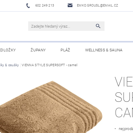
602 249 213
EMKO.GROUSL@EMAIL.CZ
EDLOŽKY
ŽUPANY
PLÁŽ
WELLNESS & SAUNA
íky & osušky
UBRUSY A UTĚRKY EKELUND
VIENNA STYLE SUPERSOFT - camel
DĚTI
DÁRKOVÉ SADY A PO
VI
Í PODMÍNKY
NAPIŠTE NÁM
SU
CA
• nejprod