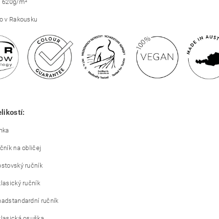
: 620g/m²
no v Rakousku
likostí:
ínka
čník na obličej
ostovský ručník
klasický ručník
nadstandardní ručník
klasická osuška