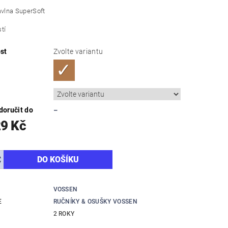
vlna SuperSoft
tí
st
Zvolte variantu
oručit do
–
29 Kč
VOSSEN
E
RUČNÍKY & OSUŠKY VOSSEN
2 ROKY