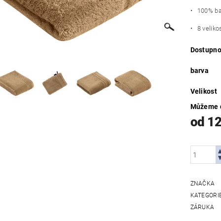
• 100% ba
• 8 velikos
Dostupno
barva
Velikost
Můžeme d
od 1
ZNAČKA
KATEGORI
ZÁRUKA