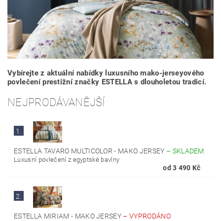
Vybírejte z aktuální nabídky luxusního mako-jerseyového
povlečení prestižní značky ESTELLA s dlouholetou tradicí.
NEJPRODÁVANĚJŠÍ
1.
ESTELLA TAVARO MULTICOLOR - MAKO JERSEY
–
SKLADEM
Luxusní povlečení z egyptské bavlny
od 3 490 Kč
2.
ESTELLA MIRIAM - MAKO JERSEY
–
VYPRODÁNO