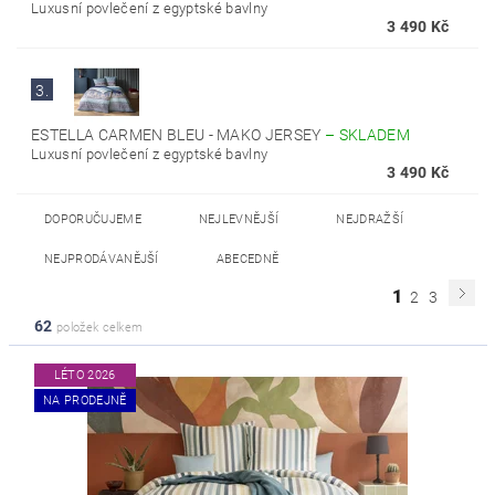
Luxusní povlečení z egyptské bavlny
3 490 Kč
3.
ESTELLA CARMEN BLEU - MAKO JERSEY
–
SKLADEM
Luxusní povlečení z egyptské bavlny
3 490 Kč
DOPORUČUJEME
NEJLEVNĚJŠÍ
NEJDRAŽŠÍ
NEJPRODÁVANĚJŠÍ
ABECEDNĚ
1
2
3
62
položek celkem
LÉTO 2026
NA PRODEJNĚ