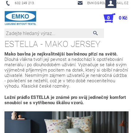
602 249 213
EMKO.GROUSL@EMAIL.CZ
0
0 Kč
ESTELLA - MAKO JERSEY
Mako bavlna je nejkvalitnější bavlněnou přízí na světě.
Dlouhá vlákna tvoří její pevnost a nedochází k opotřebování
materiálu i po dlouhodobém užívání. Vyznačuje se také svým
výjimečně příjemným pocitem na dotek, který si oblíbí nároční
uživatelé. Nesmírným zájmem uživatelů je nenáročná údržba
- povlečení se nežehlí, což je v této době neocenitelnou
výhodu. Klasické české rozměry.
Ložní prádlo ESTELLA je známé pro svůj jedinečný komfort
snoubící se s vytříbenou škálou vzorů.