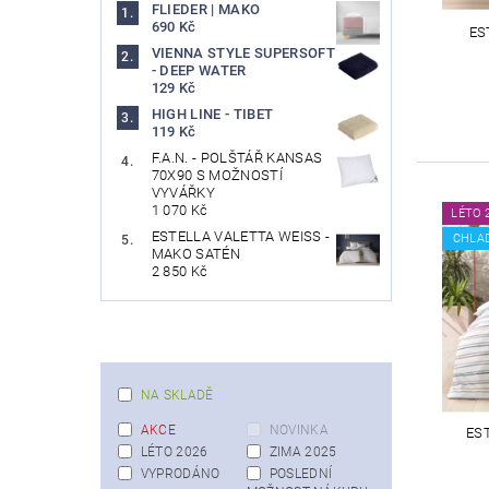
FLIEDER | MAKO
690 Kč
ES
VIENNA STYLE SUPERSOFT
- DEEP WATER
129 Kč
HIGH LINE - TIBET
119 Kč
F.A.N. - POLŠTÁŘ KANSAS
70X90 S MOŽNOSTÍ
VYVÁŘKY
1 070 Kč
LÉTO 
ESTELLA VALETTA WEISS -
CHLA
MAKO SATÉN
2 850 Kč
NA SKLADĚ
AKCE
NOVINKA
ES
LÉTO 2026
ZIMA 2025
VYPRODÁNO
POSLEDNÍ