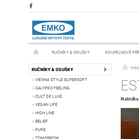
RUČNÍKY & OSUŠKY
KOUPELNOVÉ PŘ
PŘIKRÝVKY & POLŠTÁŘE
DEKY A PLÉDY
POV
RUČNÍKY & OSUŠKY
VIENNA STYLE SUPERSOFT
ES
O NÁS
PRODEJNA V PRAZE 6
OBCHODN
CALYPSO FEELING
CULT DE LUXE
Nabídka 
VEGAN LIFE
HIGH LINE
BELIEF
PURE
TOMORROW