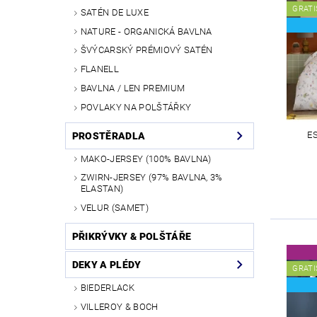
GRATI
SATÉN DE LUXE
NATURE - ORGANICKÁ BAVLNA
ŠVÝCARSKÝ PRÉMIOVÝ SATÉN
FLANELL
BAVLNA / LEN PREMIUM
POVLAKY NA POLŠTÁŘKY
E
PROSTĚRADLA
MAKO-JERSEY (100% BAVLNA)
ZWIRN-JERSEY (97% BAVLNA, 3%
ELASTAN)
VELUR (SAMET)
PŘIKRÝVKY & POLŠTÁŘE
DEKY A PLÉDY
GRATI
BIEDERLACK
VILLEROY & BOCH