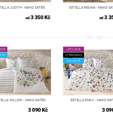
TELLA JUDITH - MAKO SATÉN
ESTELLA REGINA - MAKO S
3 350 Kč
3 3
od
od
2026
LÉTO 2026
DIVÉ
VYPRODÁNO
CHLADIVÉ
TELLA WILLOW - MAKO SATÉN
ESTELLA EMILY - MAKO SA
3 090 Kč
3 09