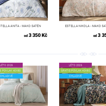
STELLA ANITA - MAKO SATÉN
ESTELLA NIKOLA - MAKO S
3 350 Kč
3 3
od
od
LÉTO 2026
LÉTO 2026
S POVLAK 40X80
GRATIS POVLAK 40X80
CHLADIVÉ
CHLADIVÉ