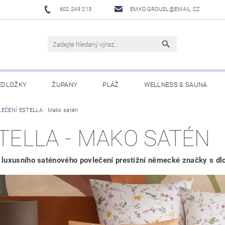
602 249 213
EMKO.GROUSL@EMAIL.CZ
EDLOŽKY
ŽUPANY
PLÁŽ
WELLNESS & SAUNA
LEČENÍ ESTELLA
UBRUSY A UTĚRKY EKELUND
Mako satén
DĚTI
DÁRKOVÉ SADY A PO
TELLA - MAKO SATÉN
Í PODMÍNKY
NAPIŠTE NÁM
luxusního saténového povlečení prestižní německé značky s dlo