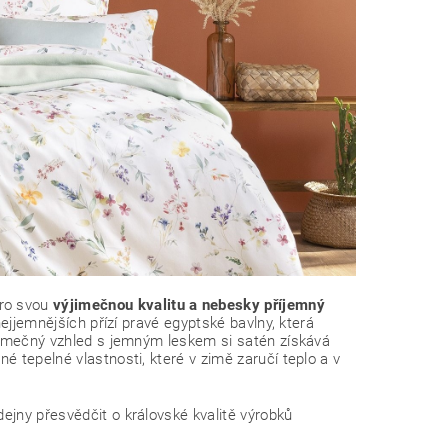
ro svou
výjimečnou kvalitu a nebesky příjemný
nejjemnějších přízí pravé egyptské bavlny, která
ýjimečný vzhled s jemným leskem si satén získává
é tepelné vlastnosti, které v zimě zaručí teplo a v
ejny přesvědčit o královské kvalitě výrobků