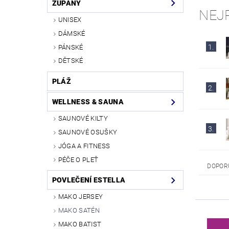
ŽUPANY
NEJ
UNISEX
DÁMSKÉ
1.
PÁNSKÉ
DĚTSKÉ
PLÁŽ
2.
WELLNESS & SAUNA
SAUNOVÉ KILTY
3.
SAUNOVÉ OSUŠKY
JÓGA A FITNESS
PÉČE O PLEŤ
DOPOR
POVLEČENÍ ESTELLA
MAKO JERSEY
MAKO SATÉN
MAKO BATIST