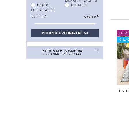
MOŽNOST NÁKUPU
GRATIS
CHLADIVÉ
POVLAK 40X80
2770
Kč
6390
Kč
POLOŽEK K ZOBRAZENÍ:
60
LÉTO 
CHLA
FILTR PODLE PARAMETRŮ,
VLASTNOSTÍ A VÝROBCŮ
ESTE