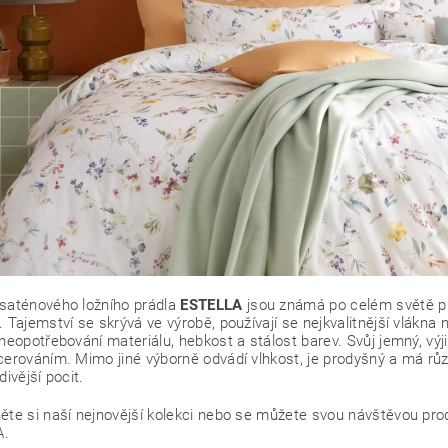
saténového ložního prádla
ESTELLA
jsou známá po celém světě p
. Tajemství se skrývá ve výrobě, používají se nejkvalitnější vlákna 
 neopotřebování materiálu, hebkost a stálost barev. Svůj jemný, v
cerováním. Mimo jiné výborně odvádí vlhkost, je prodyšný a má různ
divější pocit.
ěte si naší nejnovější kolekci nebo se můžete svou návštěvou prod
A.