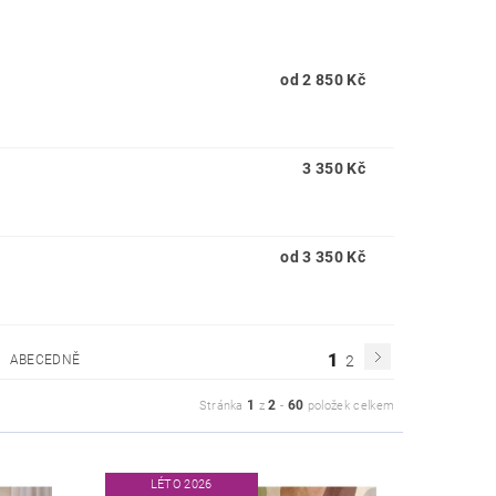
od 2 850 Kč
3 350 Kč
od 3 350 Kč
1
ABECEDNĚ
2
1
2
60
Stránka
z
-
položek celkem
LÉTO 2026