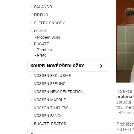
CALANGO
FIDELIO
SLEEPY SNOOPY
ESPRIT
Modern Solid
BUGATTI
Trentino
Prato
KOUPELNOVÉ PŘEDLOŽKY
VOSSEN EXCLUSIVE
VOSSEN FEELING
Kolekce 
VOSSEN NEW GENERATION
materiál
VOSSEN MARBLE
zaručují
tzv. mer
VOSSEN TIMELESS
létě chla
VOSSEN FANCY
Prohlédn
BUGATTI PRATOS
ESTELL