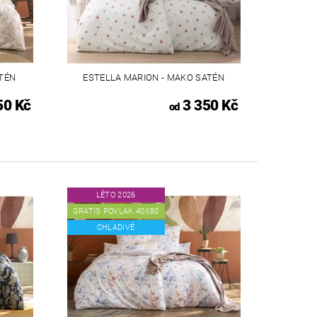
ATÉN
ESTELLA MARION - MAKO SATÉN
50 Kč
3 350 Kč
od
LÉTO 2026
GRATIS POVLAK 40X80
CHLADIVÉ