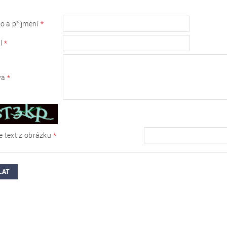
 a příjmení
l
va
e text z obrázku