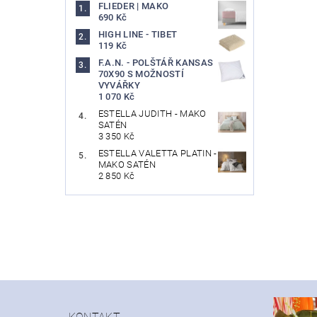
FLIEDER | MAKO
690 Kč
HIGH LINE - TIBET
119 Kč
F.A.N. - POLŠTÁŘ KANSAS
70X90 S MOŽNOSTÍ
VYVÁŘKY
1 070 Kč
ESTELLA JUDITH - MAKO
SATÉN
3 350 Kč
ESTELLA VALETTA PLATIN -
MAKO SATÉN
2 850 Kč