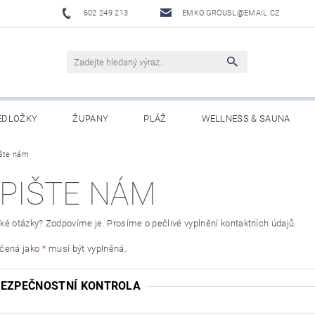
602 249 213
EMKO.GROUSL@EMAIL.CZ
EDLOŽKY
ŽUPANY
PLÁŽ
WELLNESS & SAUNA
šte nám
UBRUSY A UTĚRKY EKELUND
DĚTI
DÁRKOVÉ SADY A PO
PIŠTE NÁM
Í PODMÍNKY
NAPIŠTE NÁM
ké otázky? Zodpovíme je. Prosíme o pečlivé vyplnění kontaktních údajů.
ačená jako
*
musí být vyplněná.
BEZPEČNOSTNÍ KONTROLA