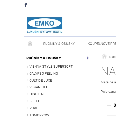
RUČNÍKY & OSUŠKY
KOUPELNOVÉ PŘ
PŘIKRÝVKY & POLŠTÁŘE
DEKY A PLÉDY
Napi
RUČNÍKY & OSUŠKY
VIENNA STYLE SUPERSOFT
NA
O NÁS
PRODEJNA V PRAZE 6
OBCHODN
CALYPSO FEELING
CULT DE LUXE
Máte něja
VEGAN LIFE
Pole ozn
HIGH LINE
BELIEF
PURE
TOMORROW