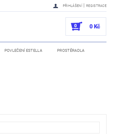
|
PŘIHLÁŠENÍ
REGISTRACE
0
0 Kč
POVLEČENÍ ESTELLA
PROSTĚRADLA
UKAZY
100. VÝROČÍ VOSSEN