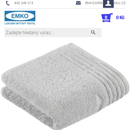
602 249 213
EMKO.GROUSL@EMAIL.CZ
0
0 Kč