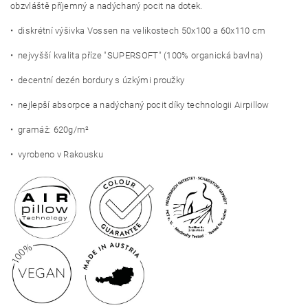
obzvláště příjemný a nadýchaný pocit na dotek.
• diskrétní výšivka Vossen na velikostech 50x100 a 60x110 cm
• nejvyšší kvalita příze "SUPERSOFT" (100% organická bavlna)
• decentní dezén bordury s úzkými proužky
• nejlepší absorpce a nadýchaný pocit díky technologii Airpillow
• gramáž: 620g/m²
• vyrobeno v Rakousku