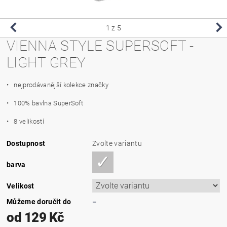
1
z 5
VIENNA STYLE SUPERSOFT -
LIGHT GREY
• nejprodávanější kolekce značky
• 100% bavlna SuperSoft
• 8 velikostí
Dostupnost
Zvolte variantu
barva
Velikost
Můžeme doručit do
–
od 129 Kč