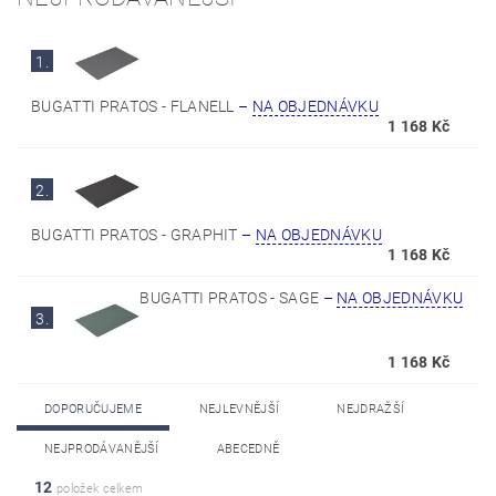
1.
BUGATTI PRATOS - FLANELL
–
NA OBJEDNÁVKU
1 168 Kč
2.
BUGATTI PRATOS - GRAPHIT
–
NA OBJEDNÁVKU
1 168 Kč
BUGATTI PRATOS - SAGE
–
NA OBJEDNÁVKU
3.
1 168 Kč
DOPORUČUJEME
NEJLEVNĚJŠÍ
NEJDRAŽŠÍ
NEJPRODÁVANĚJŠÍ
ABECEDNĚ
12
položek celkem