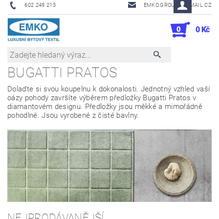
602 249 213
EMKO.GROUSL@EMAIL.CZ
0
0 Kč
BUGATTI PRATOS
Dolaďte si svou koupelnu k dokonalosti.
Jednotný vzhled vaší
oázy pohody završíte výběrem předložky Bugatti Pratos v
diamantovém designu. Předložky jsou měkké a mimořádně
pohodlné. Jsou vyrobené z čisté bavlny.
NEJPRODÁVANĚJŠÍ