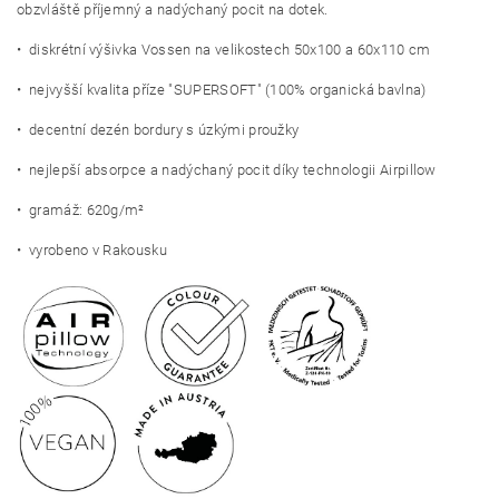
obzvláště příjemný a nadýchaný pocit na dotek.
• diskrétní výšivka Vossen na velikostech 50x100 a 60x110 cm
• nejvyšší kvalita příze "SUPERSOFT" (100% organická bavlna)
• decentní dezén bordury s úzkými proužky
• nejlepší absorpce a nadýchaný pocit díky technologii Airpillow
• gramáž: 620g/m²
• vyrobeno v Rakousku