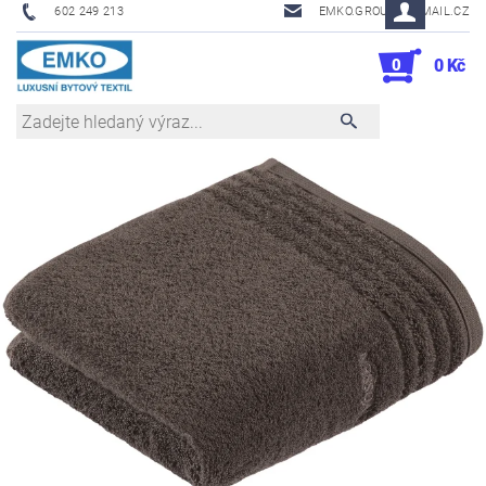
602 249 213
EMKO.GROUSL@EMAIL.CZ
0
0 Kč