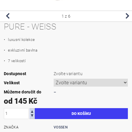
1
z 6
PURE - WEISS
• luxusní kolekce
• exkluzivní bavlna
• 7 velikostí
Dostupnost
Zvolte variantu
Velikost
Můžeme doručit do
–
od 145 Kč
ZNAČKA
VOSSEN