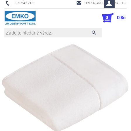
602 249 213
EMKO.GROUSL@EMAIL.CZ
0
0 Kč