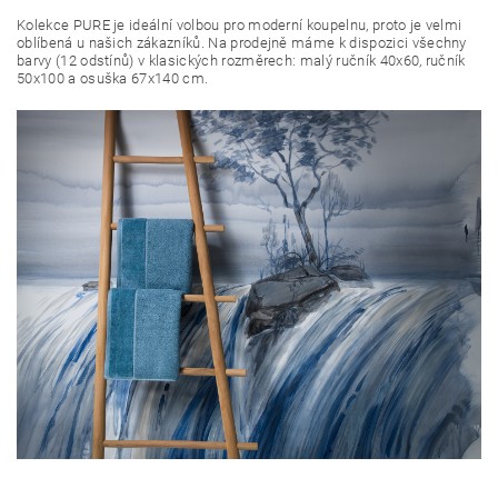
Kolekce PURE je ideální volbou pro moderní koupelnu, proto je velmi
oblíbená u našich zákazníků. Na prodejně máme k dispozici všechny
barvy (12 odstínů) v klasických rozměrech: malý ručník 40x60, ručník
50x100 a osuška 67x140 cm.