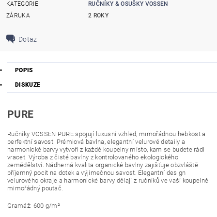
KATEGORIE
RUČNÍKY & OSUŠKY VOSSEN
ZÁRUKA
2 ROKY
Dotaz
POPIS
DISKUZE
PURE
Ručníky VOSSEN PURE spojují luxusní vzhled, mimořádnou hebkost a
perfektní savost. Prémiová bavlna, elegantní velurové detaily a
harmonické barvy vytvoří z každé koupelny místo, kam se budete rádi
vracet.
Výroba z čisté bavlny z kontrolovaného ekologického
zemědělství. Nádherná kvalita organické bavlny zajišťuje obzvláště
příjemný pocit na dotek a výjimečnou savost. Elegantní design
velurového okraje a harmonické barvy dělají z ručníků ve vaší koupelně
mimořádný poutač.
Gramáž: 600 g/m²