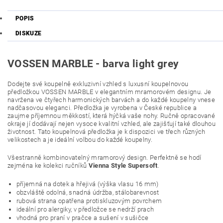
POPIS
DISKUZE
VOSSEN MARBLE - barva light grey
Dodejte své koupelně exkluzivní vzhled s luxusní koupelnovou
předložkou VOSSEN MARBLE v elegantním mramorovém designu. Je
navržena ve čtyřech harmonických barvách a do každé koupelny vnese
nadčasovou eleganci. Předložka je vyrobena v České republice a
zaujme příjemnou měkkostí, která hýčká vaše nohy. Ručně opracované
okraje jí dodávají nejen vysoce kvalitní vzhled, ale zajišťují také dlouhou
životnost. Tato koupelnová předložka je k dispozici ve třech různých
velikostech a je ideální volbou do každé koupelny.
Všestranně kombinovatelný mramorový design. Perfektně se hodí
zejména ke kolekci ručníků
Vienna Style Supersoft
.
příjemná na dotek a hřejivá (výška vlasu 16 mm)
obzvláště odolná, snadná údržba, stálobarevnost
rubová strana opatřena protiskluzovým povrchem
ideální pro alergiky, v předložce se nedrží prach
vhodná pro praní v pračce a sušení v sušičce