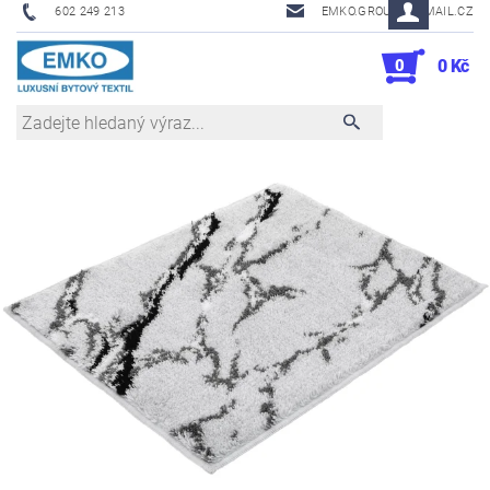
602 249 213
EMKO.GROUSL@EMAIL.CZ
0
0 Kč