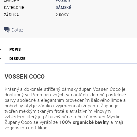
ZNAČKA
VOSSEN
KATEGORIE
DÁMSKÉ
ZÁRUKA
2 ROKY
Dotaz
POPIS
DISKUZE
VOSSEN COCO
Krásný a dokonale střižený dámský župan Vossen Coco je
dostupný ve třech barevných variantách. Jemné pastelové
barvy společně s elegantním provedením šálového límce a
pohodlný styl je zárukou výjimečnosti županu. Župan je
tvořen měkkým tkaným froté s atraktivním vlnovým
vzhledem, který je příbuzný série ručníků Vossen Mystic.
Župany Coco se vyrábí ze
100% organické bavlny
a mají
veganskou certifikaci.