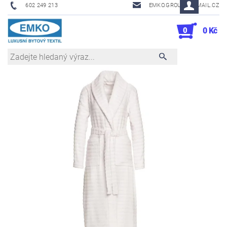
602 249 213
EMKO.GROUSL@EMAIL.CZ
0
0 Kč