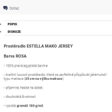
Dotaz
POPIS
DISKUZE
Prostěradlo ESTELLA MAKO JERSEY
Barva ROSA
- 100% pravá egyptská bavlna
- kvalitní luxusní prostěradlo. které se perfektně přizpůsobí jakémukoli
typu matrace (
25 cm na výšku matrace
)
- příjemné, hebké na dotek
- dlouholetá životnost
- vysoká
gramáž 180 g/m2