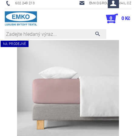
602 249 213
EMKO.GROUSL@EMAIL.CZ
0
0 Kč
NA PRODEJNĚ