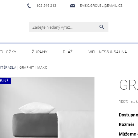
602 249 213
EMKO.GROUSL@EMAIL.CZ
EDLOŽKY
ŽUPANY
PLÁŽ
WELLNESS & SAUNA
STĚRADLA
UBRUSY A UTĚRKY EKELUND
GRAPHIT | MAKO
DĚTI
DÁRKOVÉ SADY A PO
GR
EJNĚ
Í PODMÍNKY
NAPIŠTE NÁM
100% mak
Dostupno
Rozměr
Můžeme d