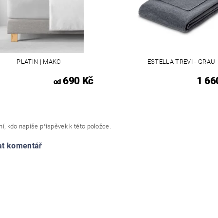
PLATIN | MAKO
ESTELLA TREVI - GRAU
690 Kč
1 66
od
í, kdo napíše příspěvek k této položce.
at komentář