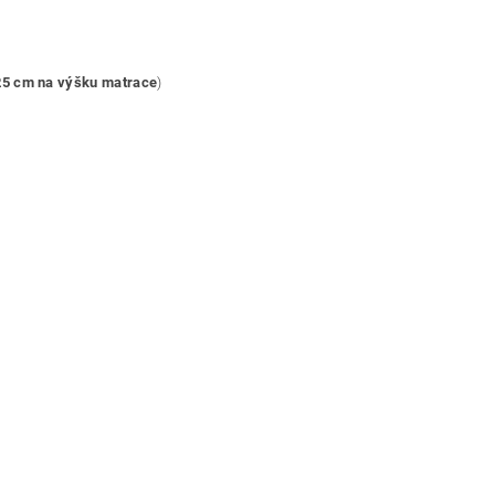
25 cm na výšku matrace
)