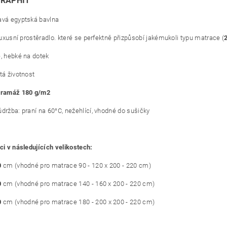
GRAPHIT
avá egyptská bavlna
 luxusní prostěradlo. které se perfektně přizpůsobí jakémukoli typu matrace (
é, hebké na dotek
tá životnost
gramáž 180 g/m2
údržba: praní na 60°C, nežehlící, vhodné do sušičky
ci v následujících velikostech:
0
cm (vhodné pro matrace 90 - 120 x 200 - 220 cm)
0
cm (vhodné pro matrace 140 - 160 x 200 - 220 cm)
0
cm (vhodné pro matrace 180 - 200 x 200 - 220 cm)