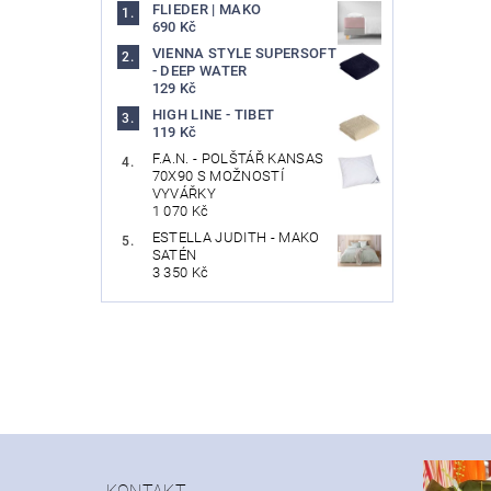
FLIEDER | MAKO
690 Kč
VIENNA STYLE SUPERSOFT
- DEEP WATER
129 Kč
HIGH LINE - TIBET
119 Kč
F.A.N. - POLŠTÁŘ KANSAS
70X90 S MOŽNOSTÍ
VYVÁŘKY
1 070 Kč
ESTELLA JUDITH - MAKO
SATÉN
3 350 Kč