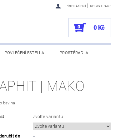
|
PŘIHLÁŠENÍ
REGISTRACE
0
0 Kč
POVLEČENÍ ESTELLA
PROSTĚRADLA
UKAZY
100. VÝROČÍ VOSSEN
APHIT | MAKO
o bavlna
st
Zvolte variantu
oručit do
–