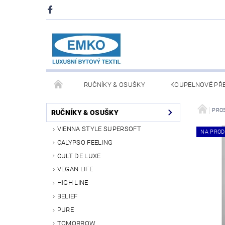
RUČNÍKY & OSUŠKY
KOUPELNOVÉ PŘ
PŘIKRÝVKY & POLŠTÁŘE
DEKY A PLÉDY
PRO
RUČNÍKY & OSUŠKY
VIENNA STYLE SUPERSOFT
NA PROD
O NÁS
PRODEJNA V PRAZE 6
OBCHODN
CALYPSO FEELING
CULT DE LUXE
VEGAN LIFE
HIGH LINE
BELIEF
PURE
TOMORROW