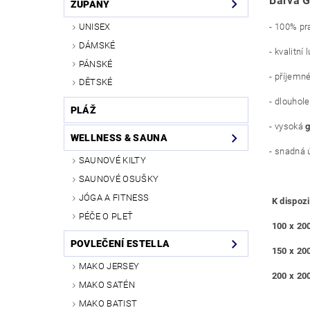
Barva 
ŽUPANY
UNISEX
- 100% pr
DÁMSKÉ
- kvalitní
PÁNSKÉ
- příjemn
DĚTSKÉ
- dlouhole
PLÁŽ
- vysoká
WELLNESS & SAUNA
- snadná 
SAUNOVÉ KILTY
SAUNOVÉ OSUŠKY
JÓGA A FITNESS
K dispozi
PÉČE O PLEŤ
100 x 20
POVLEČENÍ ESTELLA
150 x 20
MAKO JERSEY
200 x 20
MAKO SATÉN
MAKO BATIST