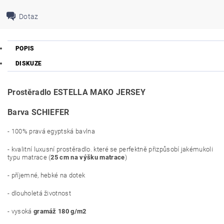
Dotaz
POPIS
DISKUZE
Prostěradlo ESTELLA MAKO JERSEY
Barva SCHIEFER
- 100% pravá egyptská bavlna
- kvalitní luxusní prostěradlo. které se perfektně přizpůsobí jakémukoli
typu matrace (
25 cm na výšku matrace
)
- příjemné, hebké na dotek
- dlouholetá životnost
- vysoká
gramáž 180 g/m2