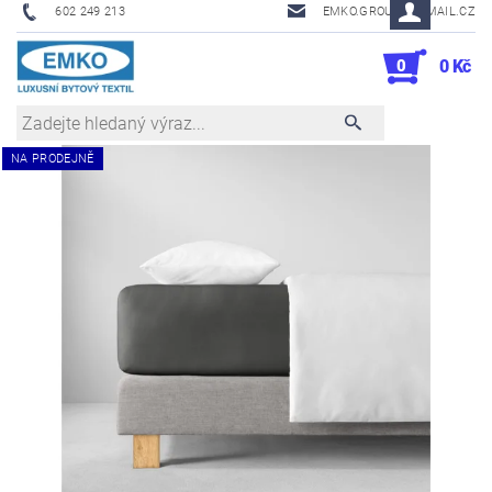
602 249 213
EMKO.GROUSL@EMAIL.CZ
0
0 Kč
NA PRODEJNĚ