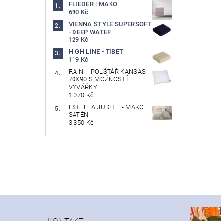
FLIEDER | MAKO
690 Kč
VIENNA STYLE SUPERSOFT
- DEEP WATER
129 Kč
HIGH LINE - TIBET
119 Kč
F.A.N. - POLŠTÁŘ KANSAS
70X90 S MOŽNOSTÍ
VYVÁŘKY
1 070 Kč
ESTELLA JUDITH - MAKO
SATÉN
3 350 Kč