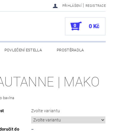
|
PŘIHLÁŠENÍ
REGISTRACE
0
0 Kč
POVLEČENÍ ESTELLA
PROSTĚRADLA
UKAZY
100. VÝROČÍ VOSSEN
AUTANNE | MAKO
o bavlna
st
Zvolte variantu
oručit do
–