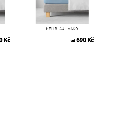
HELLBLAU | MAKO
0 Kč
690 Kč
od