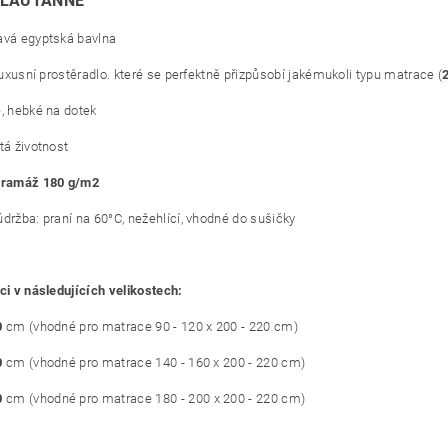
BLAUTANNE
avá egyptská bavlna
 luxusní prostěradlo. které se perfektně přizpůsobí jakémukoli typu matrace (
é, hebké na dotek
tá životnost
gramáž 180 g/m2
údržba: praní na 60°C, nežehlící, vhodné do sušičky
ci v následujících velikostech:
0
cm (vhodné pro matrace 90 - 120 x 200 - 220 cm)
0
cm (vhodné pro matrace 140 - 160 x 200 - 220 cm)
0
cm (vhodné pro matrace 180 - 200 x 200 - 220 cm)