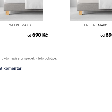
WEISS | MAKO
ELFENBEIN | MAKO
690 Kč
69
od
od
í, kdo napíše příspěvek k této položce.
at komentář