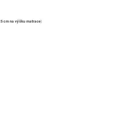
25 cm na výšku matrace
)