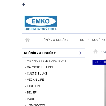
RUČNÍKY & OSUŠKY
KOUPELNOVÉ PŘ
PŘIKRÝVKY & POLŠTÁŘE
DEKY A PLÉDY
PRO
RUČNÍKY & OSUŠKY
VIENNA STYLE SUPERSOFT
NA PROD
O NÁS
PRODEJNA V PRAZE 6
OBCHODN
CALYPSO FEELING
CULT DE LUXE
VEGAN LIFE
HIGH LINE
BELIEF
PURE
TOMORROW