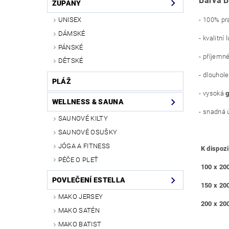
Barva 
ŽUPANY
UNISEX
- 100% pr
DÁMSKÉ
- kvalitní
PÁNSKÉ
- příjemn
DĚTSKÉ
- dlouhole
PLÁŽ
- vysoká
WELLNESS & SAUNA
- snadná 
SAUNOVÉ KILTY
SAUNOVÉ OSUŠKY
JÓGA A FITNESS
K dispozi
PÉČE O PLEŤ
100 x 20
POVLEČENÍ ESTELLA
150 x 20
MAKO JERSEY
200 x 20
MAKO SATÉN
MAKO BATIST