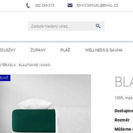
602 249 213
EMKO.GROUSL@EMAIL.CZ
EDLOŽKY
ŽUPANY
PLÁŽ
WELLNESS & SAUNA
STĚRADLA
UBRUSY A UTĚRKY EKELUND
BLAUTANNE | MAKO
DĚTI
DÁRKOVÉ SADY A PO
BL
EJNĚ
Í PODMÍNKY
NAPIŠTE NÁM
100% mak
Dostupno
Rozměr
Můžeme d