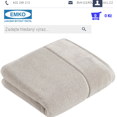
602 249 213
EMKO.GROUSL@EMAIL.CZ
0
0 Kč