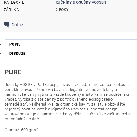
KATEGORIE
RUČNÍKY & OSUŠKY VOSSEN
ZÁRUKA
2 ROKY
Dotaz
POPIS
DISKUZE
PURE
Ručníky VOSSEN PURE spojují luxusní vzhled, mimořádnou hebkost a
perfektní savost. Prémiová bavlna, elegantní velurové detaily a
harmonické barvy vytvoří z každé koupelny místo, kam se budete rádi
vracet.
Výroba z čisté bavlny z kontrolovaného ekologického
zemědělství. Nádherná kvalita organické bavlny zajišťuje obzvláště
příjemný pocit na dotek a výjimečnou savost. Elegantní design
velurového okraje a harmonické barvy dělají z ručníků ve vaší koupelně
mimořádný poutač.
Gramáž: 600 g/m²