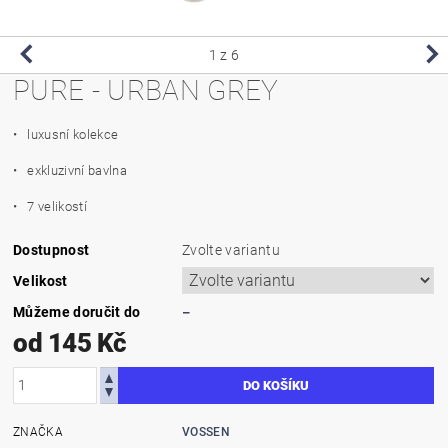
1
z 6
PURE - URBAN GREY
• luxusní kolekce
• exkluzivní bavlna
• 7 velikostí
Dostupnost
Zvolte variantu
Velikost
Můžeme doručit do
–
od 145 Kč
ZNAČKA
VOSSEN