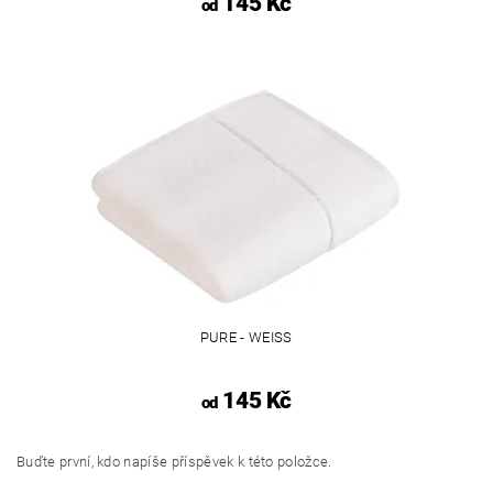
145 Kč
od
PURE - WEISS
145 Kč
od
Buďte první, kdo napíše příspěvek k této položce.