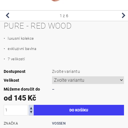
1
z 6
PURE - RED WOOD
• luxusní kolekce
• exkluzivní bavlna
• 7 velikostí
Dostupnost
Zvolte variantu
Velikost
Můžeme doručit do
–
od 145 Kč
ZNAČKA
VOSSEN