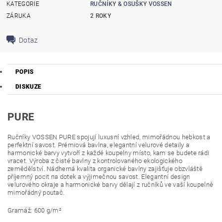
KATEGORIE
RUČNÍKY & OSUŠKY VOSSEN
ZÁRUKA
2 ROKY
Dotaz
POPIS
DISKUZE
PURE
Ručníky VOSSEN PURE spojují luxusní vzhled, mimořádnou hebkost a
perfektní savost. Prémiová bavlna, elegantní velurové detaily a
harmonické barvy vytvoří z každé koupelny místo, kam se budete rádi
vracet.
Výroba z čisté bavlny z kontrolovaného ekologického
zemědělství. Nádherná kvalita organické bavlny zajišťuje obzvláště
příjemný pocit na dotek a výjimečnou savost. Elegantní design
velurového okraje a harmonické barvy dělají z ručníků ve vaší koupelně
mimořádný poutač.
Gramáž: 600 g/m²