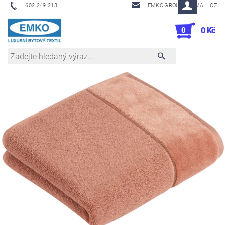
602 249 213
EMKO.GROUSL@EMAIL.CZ
0
0 Kč