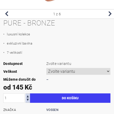
1
z 6
PURE - BRONZE
• luxusní kolekce
• exkluzivní bavlna
• 7 velikostí
Dostupnost
Zvolte variantu
Velikost
Můžeme doručit do
–
od 145 Kč
ZNAČKA
VOSSEN