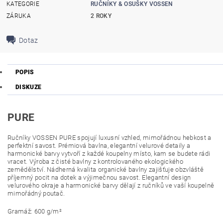
KATEGORIE
RUČNÍKY & OSUŠKY VOSSEN
ZÁRUKA
2 ROKY
Dotaz
POPIS
DISKUZE
PURE
Ručníky VOSSEN PURE spojují luxusní vzhled, mimořádnou hebkost a
perfektní savost. Prémiová bavlna, elegantní velurové detaily a
harmonické barvy vytvoří z každé koupelny místo, kam se budete rádi
vracet.
Výroba z čisté bavlny z kontrolovaného ekologického
zemědělství. Nádherná kvalita organické bavlny zajišťuje obzvláště
příjemný pocit na dotek a výjimečnou savost. Elegantní design
velurového okraje a harmonické barvy dělají z ručníků ve vaší koupelně
mimořádný poutač.
Gramáž: 600 g/m²