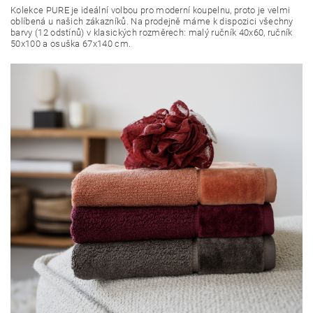
Kolekce PURE je ideální volbou pro moderní koupelnu, proto je velmi
oblíbená u našich zákazníků. Na prodejně máme k dispozici všechny
barvy (12 odstínů) v klasických rozměrech: malý ručník 40x60, ručník
50x100 a osuška 67x140 cm.