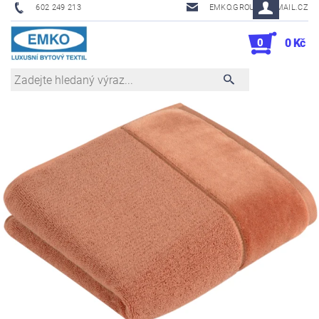
602 249 213
EMKO.GROUSL@EMAIL.CZ
0
0 Kč