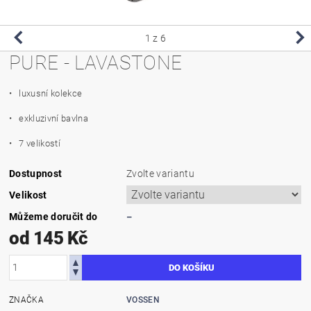
1
z 6
PURE - LAVASTONE
• luxusní kolekce
• exkluzivní bavlna
• 7 velikostí
Dostupnost
Zvolte variantu
Velikost
Můžeme doručit do
–
od 145 Kč
ZNAČKA
VOSSEN