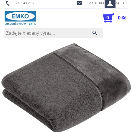
602 249 213
EMKO.GROUSL@EMAIL.CZ
0
0 Kč