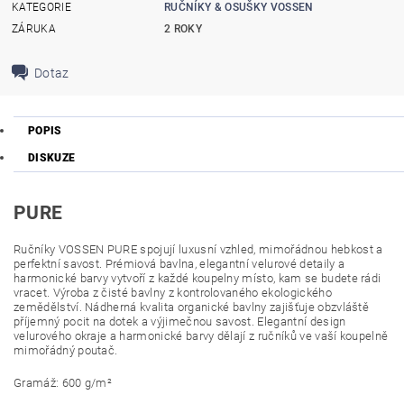
KATEGORIE
RUČNÍKY & OSUŠKY VOSSEN
ZÁRUKA
2 ROKY
Dotaz
POPIS
DISKUZE
PURE
Ručníky VOSSEN PURE spojují luxusní vzhled, mimořádnou hebkost a
perfektní savost. Prémiová bavlna, elegantní velurové detaily a
harmonické barvy vytvoří z každé koupelny místo, kam se budete rádi
vracet.
Výroba z čisté bavlny z kontrolovaného ekologického
zemědělství. Nádherná kvalita organické bavlny zajišťuje obzvláště
příjemný pocit na dotek a výjimečnou savost. Elegantní design
velurového okraje a harmonické barvy dělají z ručníků ve vaší koupelně
mimořádný poutač.
Gramáž: 600 g/m²