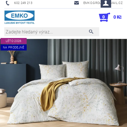
602 249 213
EMKO.GROUSL@EMAIL.CZ
0
0 Kč
LÉTO 2026
NA PRODEJNĚ