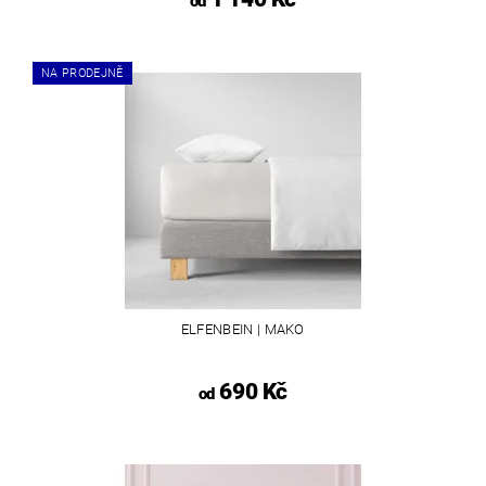
od
NA PRODEJNĚ
ELFENBEIN | MAKO
690 Kč
od