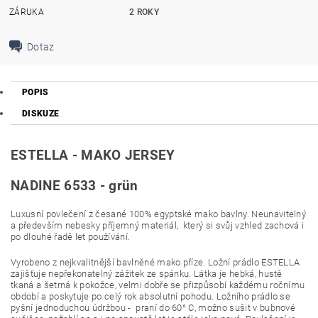
ZÁRUKA
2 ROKY
Dotaz
POPIS
DISKUZE
ESTELLA - MAKO JERSEY
NADINE 6533 - grün
Luxusní povlečení z česané 100% egyptské mako bavlny. Neunavitelný
a především nebesky příjemný materiál, který si svůj vzhled zachová i
po dlouhé řadě let používání.
Vyrobeno z nejkvalitnější bavlněné mako příze. Ložní prádlo ESTELLA
zajišťuje nepřekonatelný zážitek ze spánku. Látka je hebká, hustě
tkaná a šetrná k pokožce, velmi dobře se přizpůsobí každému ročnímu
období a poskytuje po celý rok absolutní pohodu. Ložního prádlo se
pyšní jednoduchou údržbou - praní do 60° C, možno sušit v bubnové