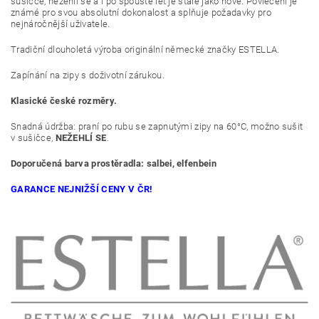
sušičce, nežehlí se a i po spoustě let je stále jako nové. Povlečení je
známé pro svou absolutní dokonalost a splňuje požadavky pro
nejnáročnější uživatele.
Tradiční dlouholetá výroba originální německé značky ESTELLA.
Zapínání na zipy s doživotní zárukou.
Klasické české rozměry.
Snadná údržba: praní po rubu se zapnutými zipy na 60°C, možno sušit
v sušičce,
NEŽEHLÍ SE
.
Doporučená barva prostěradla: salbei, elfenbein
GARANCE NEJNIŽŠÍ CENY V ČR!