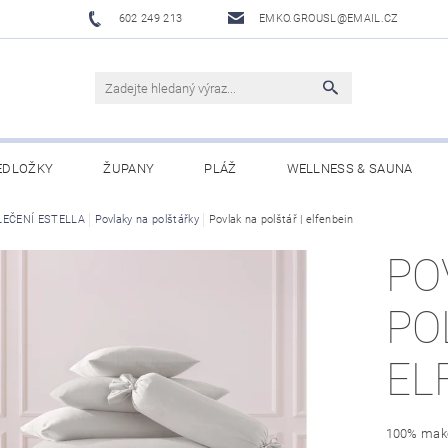
602 249 213
EMKO.GROUSL@EMAIL.CZ
EDLOŽKY
ŽUPANY
PLÁŽ
WELLNESS & SAUNA
LEČENÍ ESTELLA
UBRUSY A UTĚRKY EKELUND
Povlaky na polštářky
Povlak na polštář | elfenbein
DĚTI
DÁRKOVÉ SADY A PO
PO
Í PODMÍNKY
NAPIŠTE NÁM
PO
EL
100% mak