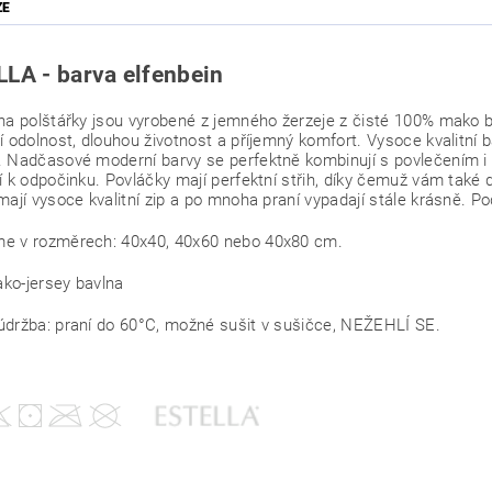
ZE
LA - barva elfenbein
na polštářky jsou vyrobené z jemného žerzeje z čisté 100% mako 
í odolnost, dlouhou životnost a příjemný komfort. Vysoce kvalitní 
 Nadčasové moderní barvy se perfektně kombinují s povlečením i 
í k odpočinku. Povláčky mají perfektní střih, díky čemuž vám také
mají vysoce kvalitní zip a po mnoha praní vypadají stále krásně. P
e v rozměrech: 40x40, 40x60 nebo 40x80 cm.
ko-jersey bavlna
držba: praní do 60°C, možné sušit v sušičce, NEŽEHLÍ SE.