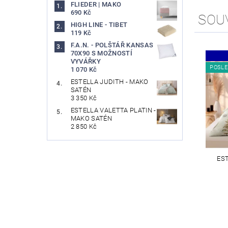
FLIEDER | MAKO
690 Kč
SOU
HIGH LINE - TIBET
119 Kč
F.A.N. - POLŠTÁŘ KANSAS
70X90 S MOŽNOSTÍ
VYVÁŘKY
POSLE
1 070 Kč
ESTELLA JUDITH - MAKO
SATÉN
3 350 Kč
ESTELLA VALETTA PLATIN -
MAKO SATÉN
2 850 Kč
ES