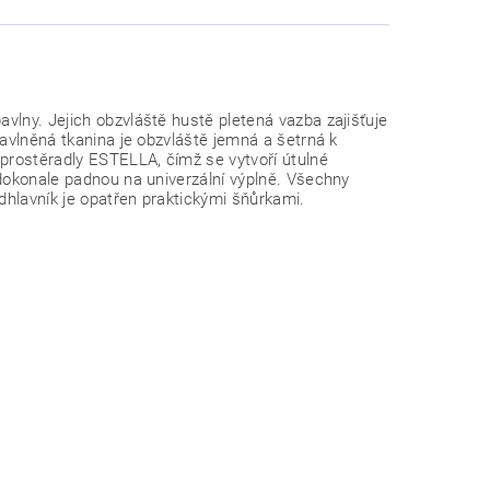
bavlny.
Jejich obzvláště hustě pletená vazba zajišťuje
bavlněná tkanina je obzvláště jemná a šetrná k
prostěradly ESTELLA, čímž se vytvoří útulné
 dokonale padnou na univerzální výplně. Všechny
odhlavník je opatřen praktickými šňůrkami.