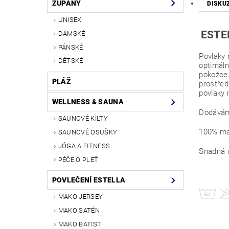
ŽUPANY
DISKU
UNISEX
ESTEL
DÁMSKÉ
PÁNSKÉ
Povlaky 
DĚTSKÉ
optimáln
pokožce.
PLÁŽ
prostřed
povlaky 
WELLNESS & SAUNA
Dodávám
SAUNOVÉ KILTY
100% ma
SAUNOVÉ OSUŠKY
JÓGA A FITNESS
Snadná ú
PÉČE O PLEŤ
POVLEČENÍ ESTELLA
MAKO JERSEY
MAKO SATÉN
MAKO BATIST