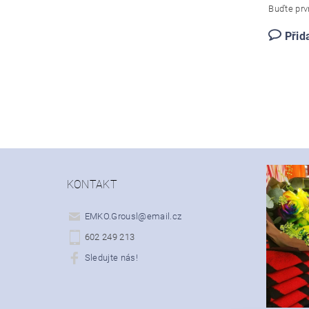
Buďte prvn
Přid
KONTAKT
EMKO.Grousl
@
email.cz
602 249 213
Sledujte nás!