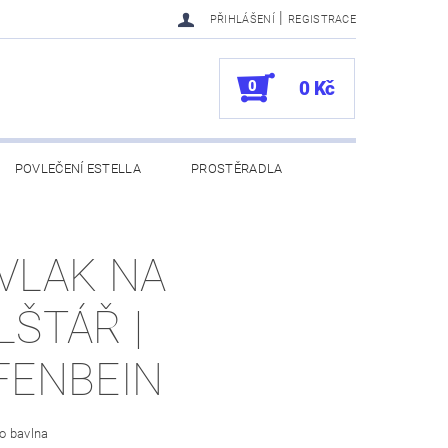
|
PŘIHLÁŠENÍ
REGISTRACE
0
0 Kč
POVLEČENÍ ESTELLA
PROSTĚRADLA
UKAZY
100. VÝROČÍ VOSSEN
VLAK NA
LŠTÁŘ |
FENBEIN
o bavlna