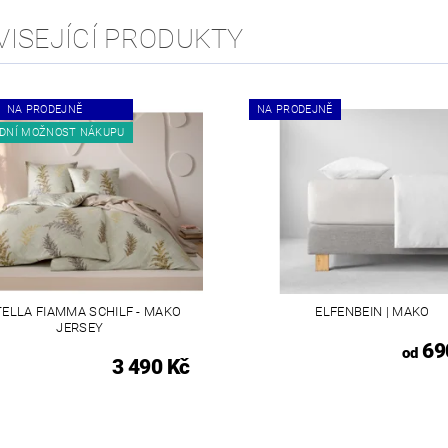
VISEJÍCÍ PRODUKTY
NA PRODEJNĚ
NA PRODEJNĚ
DNÍ MOŽNOST NÁKUPU
TELLA FIAMMA SCHILF - MAKO
ELFENBEIN | MAKO
JERSEY
69
od
3 490 Kč