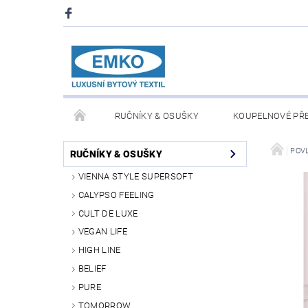
RUČNÍKY & OSUŠKY
KOUPELNOVÉ PŘ
PŘIKRÝVKY & POLŠTÁŘE
DEKY A PLÉDY
POV
RUČNÍKY & OSUŠKY
VIENNA STYLE SUPERSOFT
O NÁS
PRODEJNA V PRAZE 6
OBCHODN
CALYPSO FEELING
CULT DE LUXE
VEGAN LIFE
HIGH LINE
BELIEF
PURE
TOMORROW