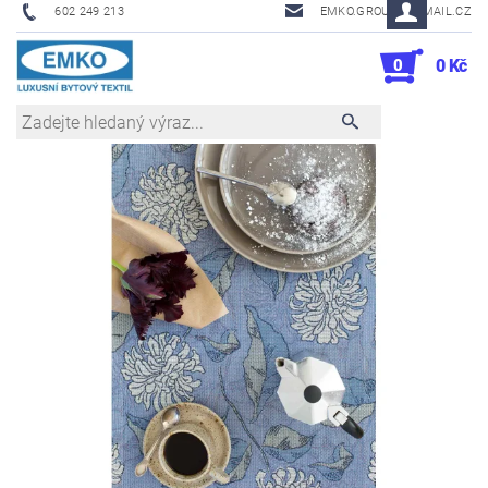
602 249 213
EMKO.GROUSL@EMAIL.CZ
0
0 Kč