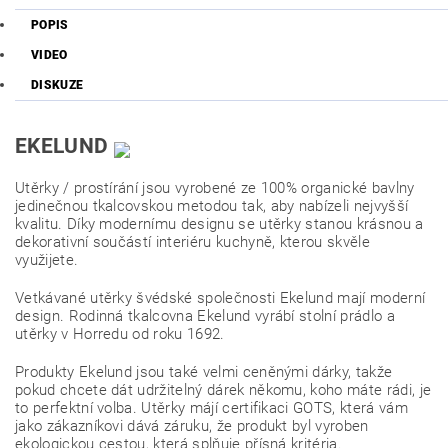
POPIS
VIDEO
DISKUZE
EKELUND
Utěrky / prostírání jsou vyrobené ze 100% organické bavlny
jedinečnou tkalcovskou metodou tak, aby nabízeli nejvyšší
kvalitu. Díky modernímu designu se utěrky stanou krásnou a
dekorativní součástí interiéru kuchyně, kterou skvěle
využijete.
Vetkávané utěrky švédské společnosti Ekelund mají moderní
design. Rodinná tkalcovna Ekelund vyrábí stolní prádlo a
utěrky v Horredu od roku 1692.
Produkty Ekelund jsou také velmi ceněnými dárky, takže
pokud chcete dát udržitelný dárek někomu, koho máte rádi, je
to perfektní volba. Utěrky májí certifikaci GOTS, která vám
jako zákazníkovi dává záruku, že produkt byl vyroben
ekologickou cestou, která splňuje přísná kritéria.