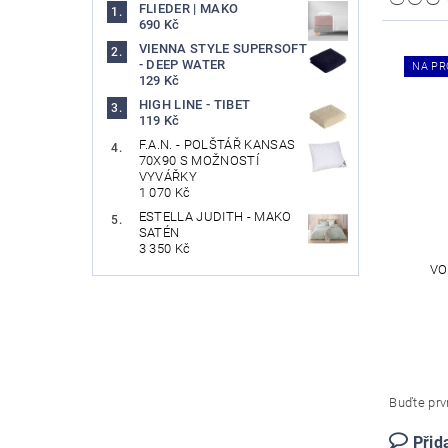
FLIEDER | MAKO
690 Kč
VIENNA STYLE SUPERSOFT
- DEEP WATER
NA PR
129 Kč
HIGH LINE - TIBET
119 Kč
F.A.N. - POLŠTÁŘ KANSAS
70X90 S MOŽNOSTÍ
VYVÁŘKY
1 070 Kč
ESTELLA JUDITH - MAKO
SATÉN
3 350 Kč
VO
Buďte prvn
Přid