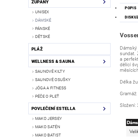
ŽUPANY
POPIS
UNISEX
DISKU
DÁMSKÉ
PÁNSKÉ
Vosse
DĚTSKÉ
Dámský ž
PLÁŽ
sundat.
a perfek
WELLNESS & SAUNA
dělící š
měsících
SAUNOVÉ KILTY
SAUNOVÉ OSUŠKY
Délka ž
JÓGA A FITNESS
Gramáž:
PÉČE O PLEŤ
Složení:
POVLEČENÍ ESTELLA
MAKO JERSEY
MAKO SATÉN
MAKO BATIST