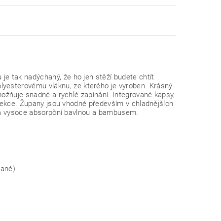
e tak nadýchaný, že ho jen stěží budete chtít
esterovému vláknu, ze kterého je vyroben. Krásný
možňuje snadné a rychlé zapínání. Integrované kapsy,
lekce.
Župany jsou vhodné především v chladnějších
řena vysoce absorpční bavlnou a bambusem.
raně)