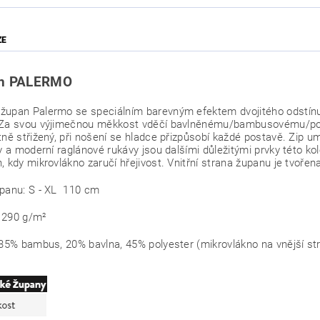
ZE
n PALERMO
upan Palermo se speciálním barevným efektem dvojitého odstínu j
 Za svou výjimečnou měkkost vděčí bavlněnému/bambusovému/poly
tně střižený, při nošení se hladce přizpůsobí každé postavě. Zip u
vy a moderní raglánové rukávy jsou dalšími důležitými prvky této ko
, kdy mikrovlákno zaručí hřejivost. Vnitřní strana županu je tvo
upanu: S - XL 110 cm
 290 g/m²
 35% bambus, 20% bavlna, 45% polyester (mikrovlákno na vnější st