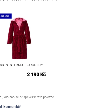
ODEJNĚ
SSEN PALERMO - BURGUNDY
2 190 Kč
í, kdo napíše příspěvek k této položce.
at komentář