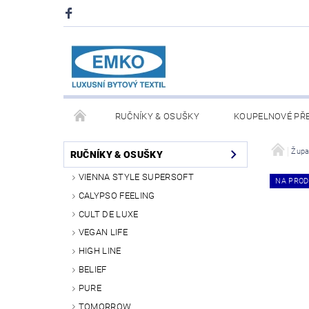
RUČNÍKY & OSUŠKY
KOUPELNOVÉ PŘ
PŘIKRÝVKY & POLŠTÁŘE
DEKY A PLÉDY
Župa
RUČNÍKY & OSUŠKY
VIENNA STYLE SUPERSOFT
NA PROD
O NÁS
PRODEJNA V PRAZE 6
OBCHODN
CALYPSO FEELING
CULT DE LUXE
VEGAN LIFE
HIGH LINE
BELIEF
PURE
TOMORROW