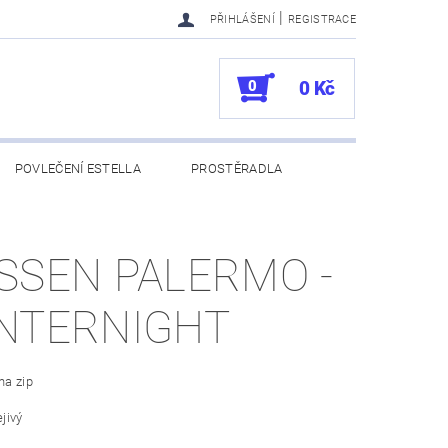
|
PŘIHLÁŠENÍ
REGISTRACE
0
0 Kč
POVLEČENÍ ESTELLA
PROSTĚRADLA
UKAZY
100. VÝROČÍ VOSSEN
SSEN PALERMO -
NTERNIGHT
na zip
ejivý