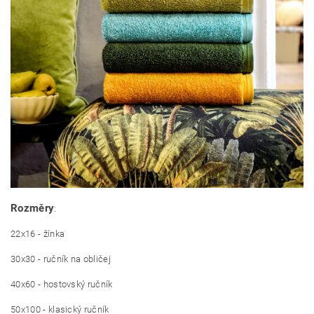
Rozměry
:
22x16 - žínka
30x30 - ručník na obličej
40x60 - hostovský ručník
50x100 - klasický ručník