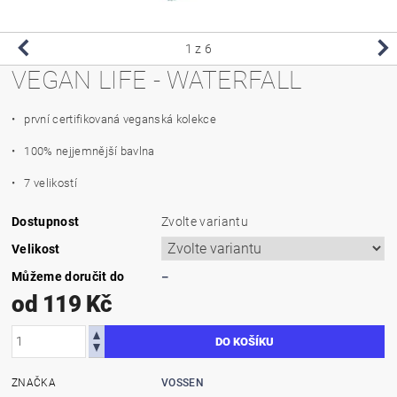
1
z 6
VEGAN LIFE - WATERFALL
• p
rvní certifikovaná veganská kolekce
• 100% nejjemnější bavlna
• 7 velikostí
Dostupnost
Zvolte variantu
Velikost
Můžeme doručit do
–
od 119 Kč
ZNAČKA
VOSSEN