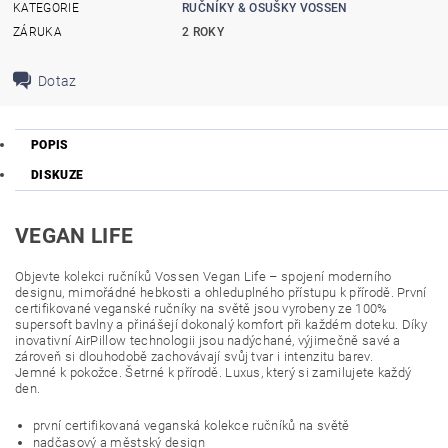
KATEGORIE
RUČNÍKY & OSUŠKY VOSSEN
ZÁRUKA
2 ROKY
Dotaz
POPIS
DISKUZE
VEGAN LIFE
Objevte kolekci ručníků Vossen Vegan Life – spojení moderního
designu, mimořádné hebkosti a ohleduplného přístupu k přírodě. První
certifikované veganské ručníky na světě jsou vyrobeny ze 100%
supersoft bavlny a přinášejí dokonalý komfort při každém doteku. Díky
inovativní AirPillow technologii jsou nadýchané, výjimečně savé a
zároveň si dlouhodobě zachovávají svůj tvar i intenzitu barev.
Jemné k pokožce. Šetrné k přírodě. Luxus, který si zamilujete každý
den.
první certifikovaná veganská kolekce ručníků na světě
nadčasový a městský design