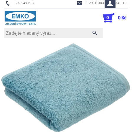
602 249 213
EMKO.GROUSL@EMAIL.CZ
0
0 Kč