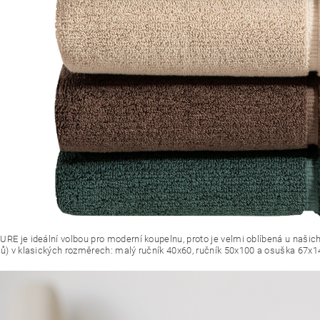
URE je ideální volbou pro moderní koupelnu, proto je velmi oblíbená u naši
nů) v klasických rozměrech: malý ručník 40x60, ručník 50x100 a osuška 67x