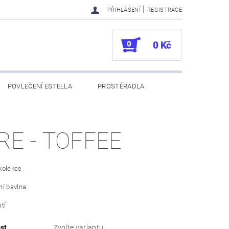
|
PŘIHLÁŠENÍ
REGISTRACE
0
0 Kč
POVLEČENÍ ESTELLA
PROSTĚRADLA
UKAZY
100. VÝROČÍ VOSSEN
RE - TOFFEE
kolekce
ní bavlna
tí
st
Zvolte variantu