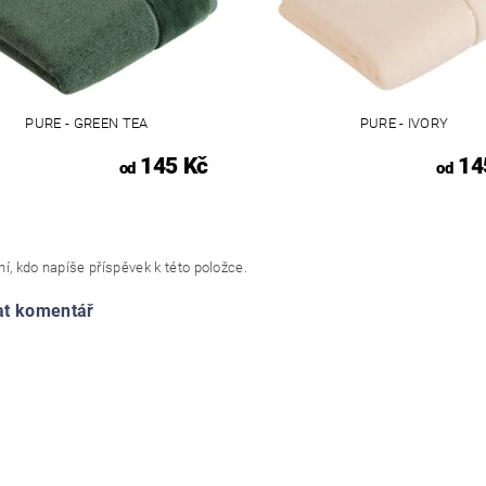
PURE - GREEN TEA
PURE - IVORY
145 Kč
14
od
od
í, kdo napíše příspěvek k této položce.
at komentář