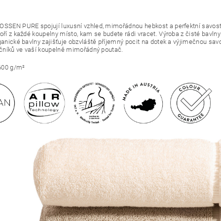
OSSEN PURE spojují luxusní vzhled, mimořádnou hebkost a perfektní savost.
voří z každé koupelny místo, kam se budete rádi vracet.
Výroba z čisté bavln
rganické bavlny zajišťuje obzvláště příjemný pocit na dotek a výjimečnou sav
ručníků ve vaší koupelně mimořádný poutač.
600 g/m²