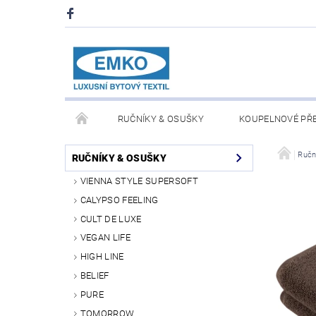
RUČNÍKY & OSUŠKY
KOUPELNOVÉ PŘ
PŘIKRÝVKY & POLŠTÁŘE
DEKY A PLÉDY
Ručn
RUČNÍKY & OSUŠKY
VIENNA STYLE SUPERSOFT
O NÁS
PRODEJNA V PRAZE 6
OBCHODN
CALYPSO FEELING
CULT DE LUXE
VEGAN LIFE
HIGH LINE
BELIEF
PURE
TOMORROW