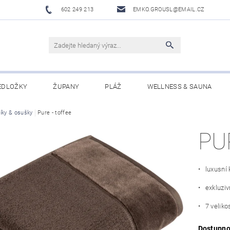
602 249 213
EMKO.GROUSL@EMAIL.CZ
EDLOŽKY
ŽUPANY
PLÁŽ
WELLNESS & SAUNA
íky & osušky
UBRUSY A UTĚRKY EKELUND
Pure - toffee
DĚTI
DÁRKOVÉ SADY A PO
PU
Í PODMÍNKY
NAPIŠTE NÁM
• luxusní 
• exkluziv
• 7 velikos
Dostupno