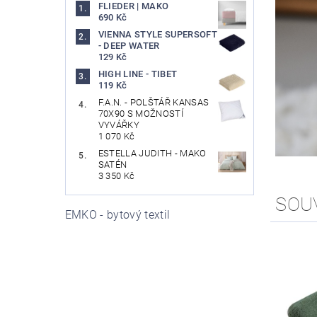
FLIEDER | MAKO
690 Kč
VIENNA STYLE SUPERSOFT
- DEEP WATER
129 Kč
HIGH LINE - TIBET
119 Kč
F.A.N. - POLŠTÁŘ KANSAS
70X90 S MOŽNOSTÍ
VYVÁŘKY
1 070 Kč
ESTELLA JUDITH - MAKO
SATÉN
3 350 Kč
SOU
EMKO - bytový textil