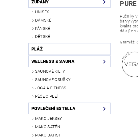
ŽUPANY
PURE
UNISEX
Ručníky V
DÁMSKÉ
barvy vyt
kvalita o
PÁNSKÉ
dělají z 
DĚTSKÉ
Gramáž: 
PLÁŽ
WELLNESS & SAUNA
SAUNOVÉ KILTY
SAUNOVÉ OSUŠKY
JÓGA A FITNESS
PÉČE O PLEŤ
POVLEČENÍ ESTELLA
MAKO JERSEY
MAKO SATÉN
MAKO BATIST