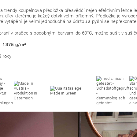
a trendy koupelnová předložka přesvědčí nejen efektivním lehce
, díky kterému je každý dotyk velmi příjemný. Předložka je vyrob
é vytápění, je velmi jednoduchá na údržbu a pyšní se nepřekonat
praní v pračce s podobnými barvami do 60°C, možno sušit v sušič
: 1375
g/m²
3 roky