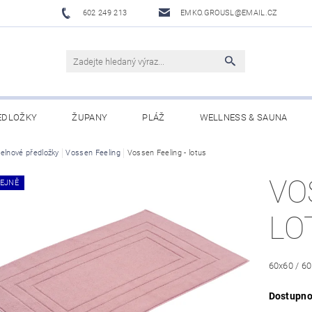
602 249 213
EMKO.GROUSL@EMAIL.CZ
EDLOŽKY
ŽUPANY
PLÁŽ
WELLNESS & SAUNA
elnové předložky
UBRUSY A UTĚRKY EKELUND
Vossen Feeling
Vossen Feeling - lotus
DĚTI
DÁRKOVÉ SADY A PO
VO
EJNĚ
Í PODMÍNKY
NAPIŠTE NÁM
LO
60x60 / 6
Dostupno