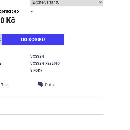
oručit do
–
90 Kč
VOSSEN
E
VOSSEN FEELING
3 ROKY
Tisk
Dotaz