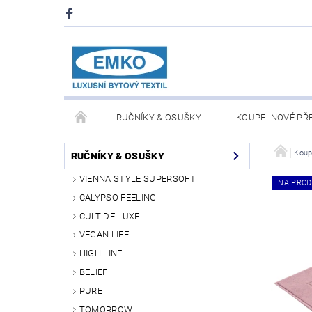
RUČNÍKY & OSUŠKY
KOUPELNOVÉ PŘ
PŘIKRÝVKY & POLŠTÁŘE
DEKY A PLÉDY
Koup
RUČNÍKY & OSUŠKY
VIENNA STYLE SUPERSOFT
NA PROD
O NÁS
PRODEJNA V PRAZE 6
OBCHODN
CALYPSO FEELING
CULT DE LUXE
VEGAN LIFE
HIGH LINE
BELIEF
PURE
TOMORROW