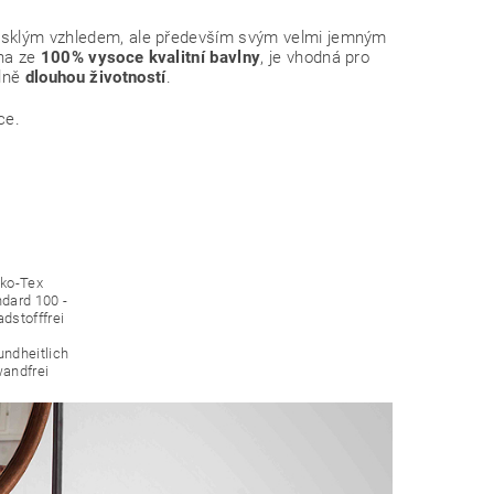
 lesklým vzhledem, ale především svým velmi jemným
ena ze
100% vysoce kvalitní bavlny
, je vhodná pro
elně
dlouhou životností
.
ce.