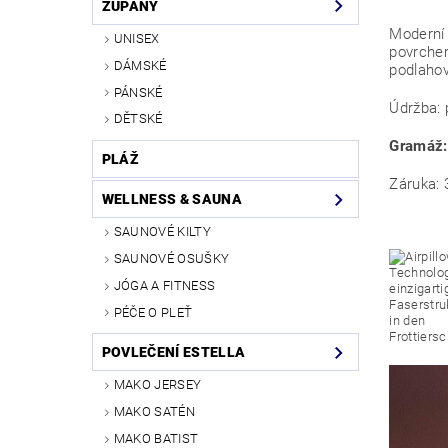
ŽUPANY
Moderní 
UNISEX
povrchem
DÁMSKÉ
podlahov
PÁNSKÉ
Údržba: 
DĚTSKÉ
Gramáž
PLÁŽ
Záruka: 
WELLNESS & SAUNA
SAUNOVÉ KILTY
SAUNOVÉ OSUŠKY
JÓGA A FITNESS
PÉČE O PLEŤ
POVLEČENÍ ESTELLA
MAKO JERSEY
MAKO SATÉN
MAKO BATIST