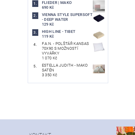
FLIEDER | MAKO
690 Kč
VIENNA STYLE SUPERSOFT
- DEEP WATER
129 Kč
HIGH LINE - TIBET
119 Kč
F.A.N. - POLŠTÁŘ KANSAS
70X90 S MOŽNOSTÍ
VYVÁŘKY
1 070 Kč
ESTELLA JUDITH - MAKO
SATÉN
3 350 Kč