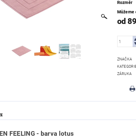
Rozměr
Můžeme d
od 8
ZNAČKA
KATEGORI
ZÁRUKA
ZE
N FEELING - barva lotus