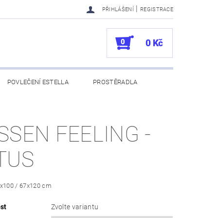
|
PŘIHLÁŠENÍ
REGISTRACE
0
0 Kč
POVLEČENÍ ESTELLA
PROSTĚRADLA
UKAZY
100. VÝROČÍ VOSSEN
SSEN FEELING -
TUS
0x100 / 67x120 cm
st
Zvolte variantu