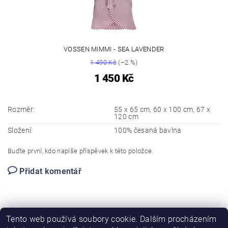
VOSSEN MIMMI - SEA LAVENDER
1 490 Kč
(–2 %)
1 450 Kč
Rozměr:
55 x 65 cm, 60 x 100 cm, 67 x
120 cm
Složení:
100% česaná bavlna
Buďte první, kdo napíše příspěvek k této položce.
Přidat komentář
Tento web používá soubory cookie. Dalším procházením