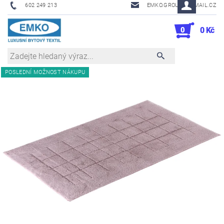
602 249 213
EMKO.GROUSL@EMAIL.CZ
0
0 Kč
POSLEDNÍ MOŽNOST NÁKUPU