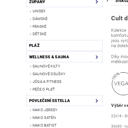
DISKU
ŽUPANY
UNISEX
Cult 
DÁMSKÉ
PÁNSKÉ
Kolekce
DĚTSKÉ
komfortu
jsou vyr
na dotek
PLÁŽ
Díky ino
WELLNESS & SAUNA
měkkost.
SAUNOVÉ KILTY
SAUNOVÉ OSUŠKY
JÓGA A FITNESS
PÉČE O PLEŤ
POVLEČENÍ ESTELLA
Výběr ve
MAKO JERSEY
22x16 - ž
MAKO SATÉN
MAKO BATIST
30x30 - ru