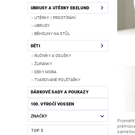
UBRUSY A UTĚRKY EKELUND
UTĚRKY / PROSTÍRÁNÍ
UBRUSY
BĚHOUNY NA STŮL
DĚTI
RUČNÍKY A OSUŠKY
ŽUPÁNKY
DEKY MORA
TVAROVANÉ POLŠTÁŘKY
DÁRKOVÉ SADY A POUKAZY
100. VÝROČÍ VOSSEN
ZNAČKY
Proměňte
prémiové
TOP 5
sametov