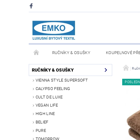
RUČNÍKY & OSUŠKY
KOUPELNOVÉ PŘ
PŘIKRÝVKY & POLŠTÁŘE
DEKY A PLÉDY
Ručn
RUČNÍKY & OSUŠKY
VIENNA STYLE SUPERSOFT
POSLED
O NÁS
PRODEJNA V PRAZE 6
OBCHODN
CALYPSO FEELING
CULT DE LUXE
VEGAN LIFE
HIGH LINE
BELIEF
PURE
TOMORROW