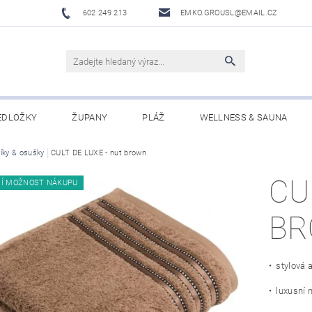
602 249 213
EMKO.GROUSL@EMAIL.CZ
EDLOŽKY
ŽUPANY
PLÁŽ
WELLNESS & SAUNA
íky & osušky
UBRUSY A UTĚRKY EKELUND
CULT DE LUXE - nut brown
DĚTI
DÁRKOVÉ SADY A PO
CU
NÍ MOŽNOST NÁKUPU
Í PODMÍNKY
NAPIŠTE NÁM
B
• stylová 
• luxusní