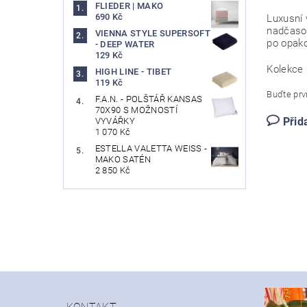
FLIEDER | MAKO
690 Kč
Luxusní 
nadčasov
VIENNA STYLE SUPERSOFT
po opak
- DEEP WATER
129 Kč
Kolekce 
HIGH LINE - TIBET
119 Kč
Buďte prvn
F.A.N. - POLŠTÁŘ KANSAS
70X90 S MOŽNOSTÍ
Přid
VYVÁŘKY
1 070 Kč
ESTELLA VALETTA WEISS -
MAKO SATÉN
2 850 Kč