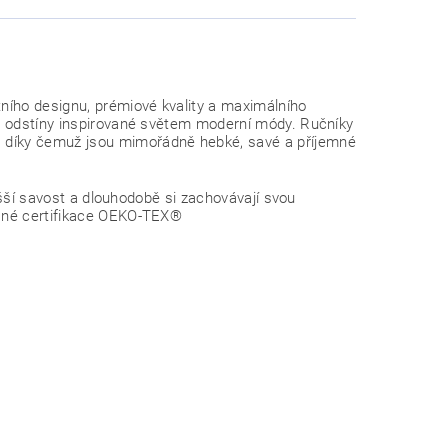
tního designu, prémiové kvality a maximálního
né odstíny inspirované světem moderní módy. Ručníky
, díky čemuž jsou mimořádně hebké, savé a příjemné
vyšší savost a dlouhodobě si zachovávají svou
ísné certifikace OEKO-TEX®