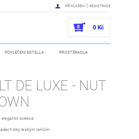
|
PŘIHLÁŠENÍ
REGISTRACE
0
0 Kč
POVLEČENÍ ESTELLA
PROSTĚRADLA
UKAZY
100. VÝROČÍ VOSSEN
LT DE LUXE - NUT
ROWN
a elegantní kolekce
 nádech díky lesklým lemům