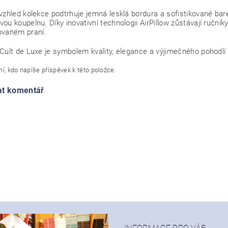
vzhled kolekce podtrhuje jemná lesklá bordura a sofistikované bare
ou koupelnu. Díky inovativní technologii AirPillow zůstávají ručn
ovaném praní.
Cult de Luxe je symbolem kvality, elegance a výjimečného pohodlí pr
í, kdo napíše příspěvek k této položce.
at komentář