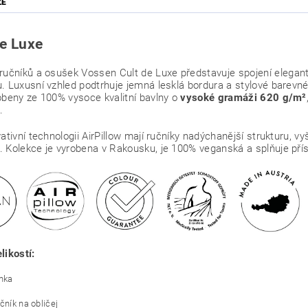
ZE
de Luxe
 ručníků a osušek
Vossen
Cult de Luxe představuje spojení elegan
. Luxusní vzhled podtrhuje jemná lesklá bordura a stylové barev
obeny ze 100% vysoce kvalitní bavlny o
vysoké gramáži 620 g/m²
.
vativní technologii AirPillow mají ručníky nadýchanější strukturu, 
 Kolekce je vyrobena v Rakousku, je 100% veganská a splňuje př
likostí:
ínka
čník na obličej