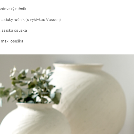
ostovský ručník
klasický ručník (s výšivkou Vossen)
klasická osuška
- maxi osuška