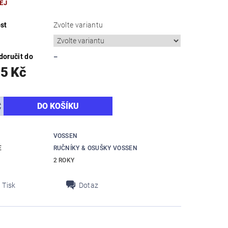
EJ
st
Zvolte variantu
oručit do
–
15 Kč
VOSSEN
E
RUČNÍKY & OSUŠKY VOSSEN
2 ROKY
Tisk
Dotaz