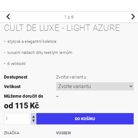
1
z 6
CULT DE LUXE - LIGHT AZURE
• stylová a elegantní kolekce
• luxusní nádech díky lesklým lemům
• 6 velikostí
Dostupnost
Zvolte variantu
Velikost
Můžeme doručit do
–
od 115 Kč
ZNAČKA
VOSSEN