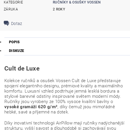
KATEGORIE
RUČNÍKY & OSUŠKY VOSSEN
ZÁRUKA
2 ROKY
Dotaz
POPIS
DISKUZE
Cult de Luxe
Kolekce ručníků a osušek
Vossen
Cult de Luxe představuje
spojení elegantního designu, prémiové kvality a maximálního
komfortu. Luxusní vzhled podtrhuje jemná lesklá bordura a
stylové barevné odstíny inspirované světem moderní módy.
Ručníky jsou vyrobeny ze 100% vysoce kvalitní bavlny o
vysoké gramáži 620 g/m²
, díky čemuž jsou mimořádně
hebké, savé a příjemné na dotek.
Díky inovativní technologii AirPillow mají ručníky nadýchanější
strukturu, vyšší savost a dlouhodobě si zachovávají svou