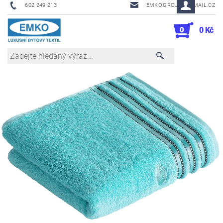
602 249 213
EMKO.GROUSL@EMAIL.CZ
0
0 Kč