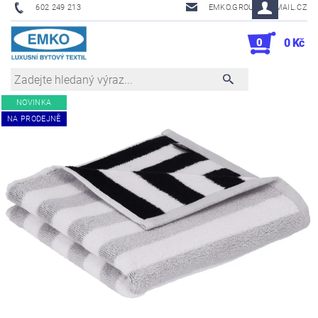
602 249 213
EMKO.GROUSL@EMAIL.CZ
0
0 Kč
NOVINKA
NA PRODEJNĚ