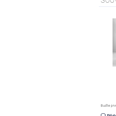
SOU
Buďte prvn
Přid