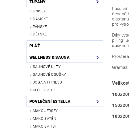
ŽUPANY
Luxusní 
UNISEX
česané b
elastanu
DÁMSKÉ
pro vyso
PÁNSKÉ
DĚTSKÉ
Díky vys
pilling"
sušení. 
PLÁŽ
Prostěra
WELLNESS & SAUNA
SAUNOVÉ KILTY
Gramáž:
SAUNOVÉ OSUŠKY
JÓGA A FITNESS
Velikost
PÉČE O PLEŤ
100x20
POVLEČENÍ ESTELLA
150x20
MAKO JERSEY
180x20
MAKO SATÉN
MAKO BATIST