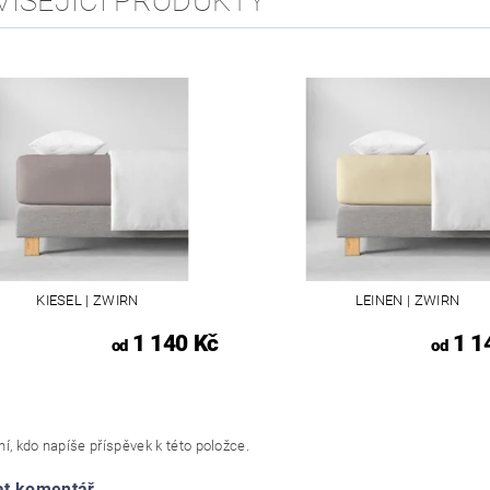
VISEJÍCÍ PRODUKTY
KIESEL | ZWIRN
LEINEN | ZWIRN
1 140 Kč
1 1
od
od
í, kdo napíše příspěvek k této položce.
at komentář