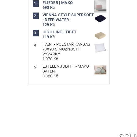
FLIEDER | MAKO
690 Kč
VIENNA STYLE SUPERSOFT
- DEEP WATER
129 Kč
HIGH LINE - TIBET
119 Kč
F.A.N. - POLŠTÁŘ KANSAS
70X90 S MOŽNOSTÍ
VYVÁŘKY
1 070 Kč
ESTELLA JUDITH - MAKO
SATÉN
3 350 Kč