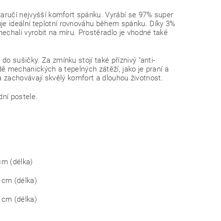
 zaručí nejvyšší komfort spánku. Vyrábí se 97% super
je ideální teplotní rovnováhu během spánku. Díky 3%
echali vyrobit na míru. Prostěradlo je vhodné také
o sušičky. Za zmínku stojí také příznivý "anti-
dě mechanických a tepelných zátěží, jako je praní a
dla zachovávají skvělý komfort a dlouhou životnost.
dní postele.
cm (délka)
 cm (délka)
 cm (délka)