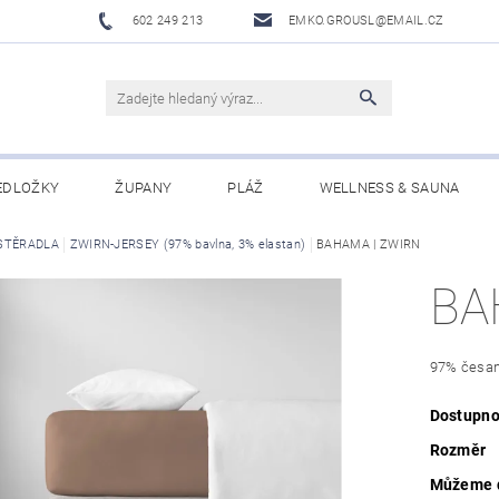
602 249 213
EMKO.GROUSL@EMAIL.CZ
EDLOŽKY
ŽUPANY
PLÁŽ
WELLNESS & SAUNA
STĚRADLA
UBRUSY A UTĚRKY EKELUND
ZWIRN-JERSEY (97% bavlna, 3% elastan)
DĚTI
BAHAMA | ZWIRN
DÁRKOVÉ SADY A PO
BA
Í PODMÍNKY
NAPIŠTE NÁM
97% česan
Dostupno
Rozměr
Můžeme d