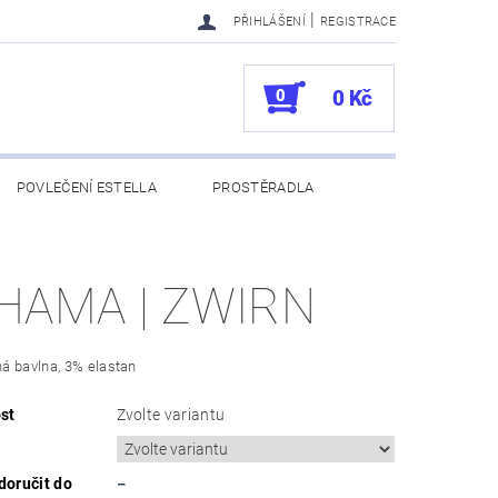
|
PŘIHLÁŠENÍ
REGISTRACE
0
0 Kč
POVLEČENÍ ESTELLA
PROSTĚRADLA
UKAZY
100. VÝROČÍ VOSSEN
HAMA | ZWIRN
á bavlna, 3% elastan
st
Zvolte variantu
oručit do
–