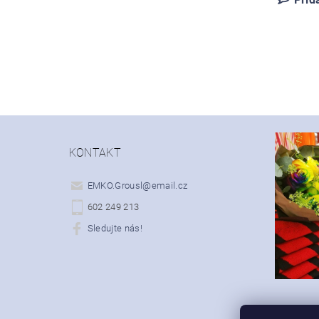
KONTAKT
EMKO.Grousl
@
email.cz
602 249 213
Sledujte nás!