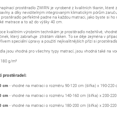
napínací prostěradlo ZWIRN je vyrobené z kvalitních tkanin, které
avlny a díky neviditelným integrovaným klimatickým pórům zaruču
 prostěradlo perfektně padne na každou matraci, jako byste si ho n
ké matrace a to až do výšky 40 cm.
oce kvalitním výrobním technikám je prostěradlo nežehlivé, vhodné d
 účinek, který zabraňuje ztrátám vláken. To se děje zejména v přípa
Vlivem speciální úpravy a použití nejkvalitnějších přízí si prostěra
dla jsou vhodná pro všechny typy matrací, jsou vhodná také na vo
 180 g/m²
i prostěradel:
0 cm
- vhodné na matraci o rozměru 90-120 cm (šířka) x 190-220 
0 cm
- vhodné na matraci o rozměru 140-160 cm (šířka) x 200-220
0 cm
- vhodné na matraci o rozměru 180-200 cm (šířka) x 200-220