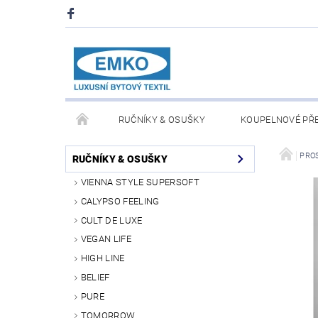
RUČNÍKY & OSUŠKY
KOUPELNOVÉ PŘ
PŘIKRÝVKY & POLŠTÁŘE
DEKY A PLÉDY
PRO
RUČNÍKY & OSUŠKY
VIENNA STYLE SUPERSOFT
O NÁS
PRODEJNA V PRAZE 6
OBCHODN
CALYPSO FEELING
CULT DE LUXE
VEGAN LIFE
HIGH LINE
BELIEF
PURE
TOMORROW