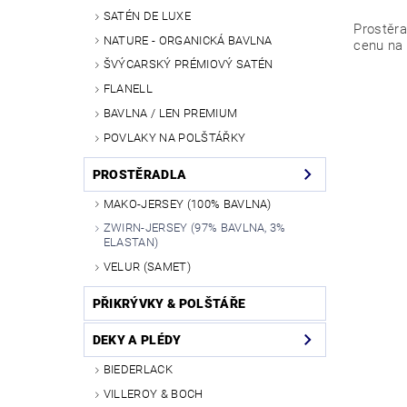
SATÉN DE LUXE
Prostěr
NATURE - ORGANICKÁ BAVLNA
cenu na
ŠVÝCARSKÝ PRÉMIOVÝ SATÉN
FLANELL
BAVLNA / LEN PREMIUM
POVLAKY NA POLŠTÁŘKY
PROSTĚRADLA
MAKO-JERSEY (100% BAVLNA)
ZWIRN-JERSEY (97% BAVLNA, 3%
ELASTAN)
VELUR (SAMET)
PŘIKRÝVKY & POLŠTÁŘE
DEKY A PLÉDY
BIEDERLACK
VILLEROY & BOCH