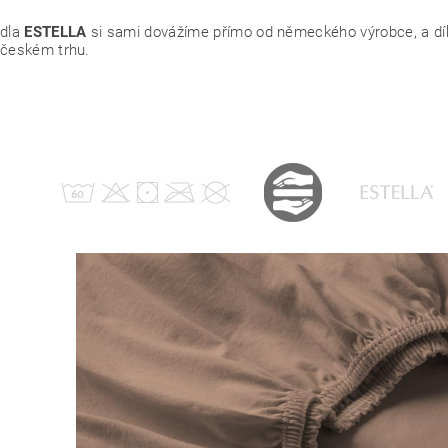
adla
ESTELLA
si sami dovážíme přímo od německého výrobce, a dík
 českém trhu.