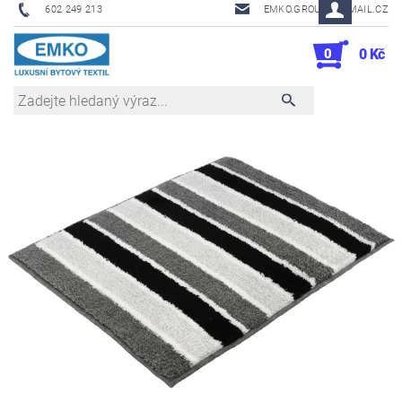
602 249 213
EMKO.GROUSL@EMAIL.CZ
0
0 Kč