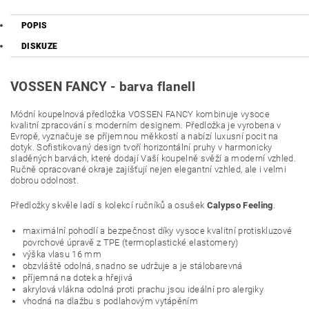
POPIS
DISKUZE
VOSSEN FANCY - barva flanell
Módní koupelnová předložka VOSSEN FANCY kombinuje vysoce
kvalitní zpracování s moderním designem. Předložka je vyrobena v
Evropě, vyznačuje se příjemnou měkkostí a nabízí luxusní pocit na
dotyk. Sofistikovaný design tvoří horizontální pruhy v harmonicky
sladěných barvách, které dodají Vaší koupelně svěží a moderní vzhled.
Ručně opracované okraje zajišťují nejen elegantní vzhled, ale i velmi
dobrou odolnost.
Předložky skvěle ladí s kolekcí ručníků a osušek
Calypso Feeling
.
maximální pohodlí a bezpečnost díky vysoce kvalitní protiskluzové
povrchové úpravě z TPE (termoplastické elastomery)
výška vlasu 16 mm
obzvláště odolná, snadno se udržuje a je stálobarevná
příjemná na dotek a hřejivá
akrylová vlákna odolná proti prachu jsou ideální pro alergiky
vhodná na dlažbu s podlahovým vytápěním