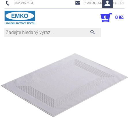
602 249 213
EMKO.GROUSL@EMAIL.CZ
0
0 Kč