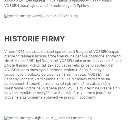
ekologickou kompatibilitu. Kvalitativní jedinečnosti všech tkanin
VOSSEN dosahuje revoluční technologie AIRpillow.
HISTORIE FIRMY
V roce 1925 dostal zakladatel společnosti Burghardt VOSSEN nápad
přeměnit tehdejší luxusní froté tkaninu na cenově dostupné spotřební
zboží. V roce 1951 byl Burghardt VOSSEN také první, kdo vyrobil župan
z froté tkaniny. Položil tak základy úspěšného příběhu společnosti
VOSSEN, která dnes vyváží vysoce kvalitní ručníky, župany a
koupelnové předložky do více než 43 zemí světa. VOSSEN má
úspěšný koncept, který neustále usiluje o nápady zaměřené na
budoucnost. Stanovili jsme si za cíl nabízet našim zákazníkům
všestranně udržitelně vyráběné produkty – a to v těch nejkrásnějších
barvách. Vyrábíme nejvyšší kvalitu lokálně, myslíme a jednáme
globálně a zaručujeme spravedlivé pracovní podmínky.