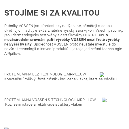
STOJÍME SI ZA KVALITOU
Ručníky VOSSEN jsou fantasticky nadýchané, přinášejí s sebou
uklidňující hladivý efekt a znatelně vysoký sací výkon. Všechny ručníky
jsou dermatologicky testovány a certifikovány OEKO-TEX®.
V
mezinárodním srovnání patří výrobky VOSSEN mezi froté výrobky
nejvyšší kvality
. Společnost VOSSEN proto neustále investuje do
nových technologií a inovací produktů – jako je jedinečná technologie
AIRpillow.
FROTÉ VLÁKNA BEZ TECHNOLOGIE AIRPILLOW
Konvenční "měkký" froté ručník - kroucená vlákna, která se oddělují.
FROTÉ VLÁKNA VOSSEN S TECHNOLOGIÍ AIRPILLOW
Rozlišení rotace a rektifikace struktury vláken