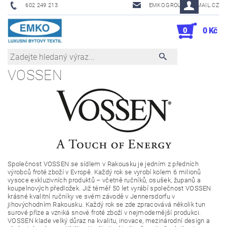
602 249 213
EMKO.GROUSL@EMAIL.CZ
0
0 Kč
VOSSEN
Společnost VOSSEN se sídlem v Rakousku je jedním z předních
výrobců froté zboží v Evropě. Každý rok se vyrobí kolem 6 milionů
vysoce exkluzivních produktů – včetně ručníků, osušek, županů a
koupelnových předložek. Již téměř 50 let vyrábí společnost VOSSEN
krásné kvalitní ručníky ve svém závodě v Jennersdorfu v
jihovýchodním Rakousku. Každý rok se zde zpracovává několik tun
surové příze a vzniká snové froté zboží v nejmodernější produkci.
VOSSEN klade velký důraz na kvalitu, inovace, mezinárodní design a