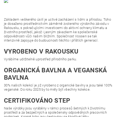
Základem veškerého úsilí je uctivé zacházení s lidmi a přírodou. Toho
je dosaženo prostřednictvím záměrně zvoleného výrobního závodu v
Rakousku, s pokračujícími investicemi do aktivní ochrany klimatu a
životního prostředí, jakož i jasným závazkem ke společenské
odpovědnosti vůči našim bližním. Společnost Vossen se tak
intenzivně zapojuje do budoucnosti těchto i příštích generací.
VYROBENO V RAKOUSKU
Vyrábíme udržitelně uprostřed přírodního parku.
ORGANICKÁ BAVLNA A VEGANSKÁ
BAVLNA
30% našich kolekcí je již vyrobeno z organické bavlny a jsou také 100%
veganské. Do roku 2025 by to měly být všechny kolekce.
CERTIFIKOVÁNO STEP
Naše výrobky jsou vyráběny v rámci procesů šetrných k životnímu
prostředí a za bezpečných a společensky odpovědných pracovních
podmínek. Kromě toho jsou testovány na škodlivé látky.