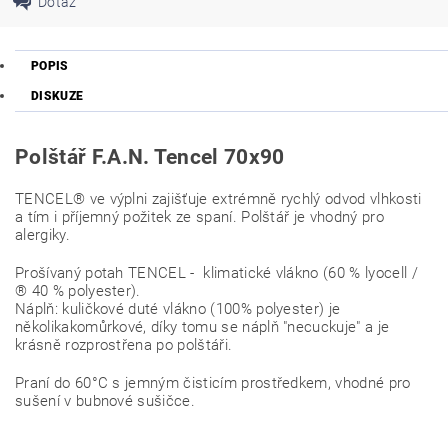
Dotaz
POPIS
DISKUZE
Polštář F.A.N. Tencel 70x90
TENCEL® ve výplni zajišťuje extrémně rychlý odvod vlhkosti
a tím i příjemný požitek ze spaní. Polštář je vhodný pro
alergiky.
Prošívaný potah TENCEL - klimatické vlákno (60 % lyocell /
® 40 % polyester).
Náplň: kuličkové duté vlákno (100% polyester) je
několikakomůrkové, díky tomu se náplň "necuckuje" a je
krásně rozprostřena po polštáři.
Praní do 60°C s jemným čisticím prostředkem, vhodné pro
sušení v bubnové sušičce.