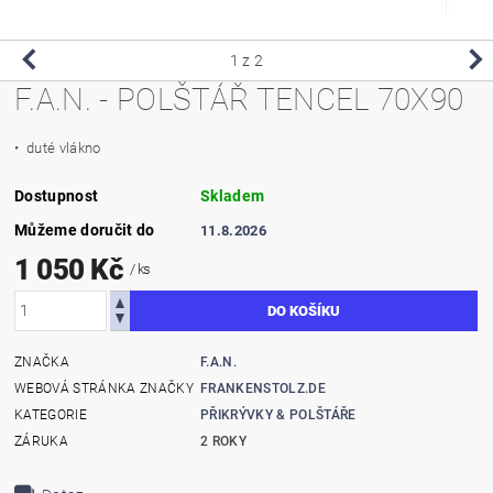
1
z 2
F.A.N. - POLŠTÁŘ TENCEL 70X90
• duté vlákno
Dostupnost
Skladem
Můžeme doručit do
11.8.2026
1 050 Kč
/ ks
ZNAČKA
F.A.N.
WEBOVÁ STRÁNKA ZNAČKY
FRANKENSTOLZ.DE
KATEGORIE
PŘIKRÝVKY & POLŠTÁŘE
ZÁRUKA
2 ROKY