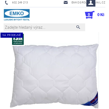
602 249 213
EMKO.GROUSL@EMAIL.CZ
0
0 Kč
NA PRODEJNĚ