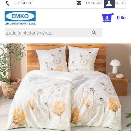
602 249 213
EMKO.GROUSL@EMAIL.CZ
0
0 Kč