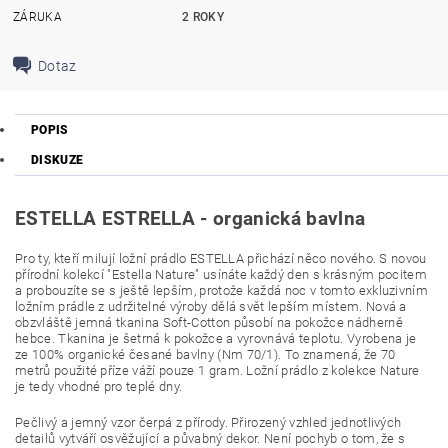
ZÁRUKA
2 ROKY
Dotaz
POPIS
DISKUZE
ESTELLA ESTRELLA - organická bavlna
Pro ty, kteří milují ložní prádlo ESTELLA přichází něco nového. S novou
přírodní kolekcí "Estella Nature" usínáte každý den s krásným pocitem
a probouzíte se s ještě lepším, protože každá noc v tomto exkluzivním
ložním prádle z udržitelné výroby dělá svět lepším místem. Nová a
obzvláště jemná tkanina Soft-Cotton působí na pokožce nádherně
hebce. Tkanina je šetrná k pokožce a vyrovnává teplotu. Vyrobena je
ze 100% organické česané bavlny (Nm 70/1). To znamená, že 70
metrů použité příze váží pouze 1 gram. Ložní prádlo z kolekce Nature
je tedy vhodné pro teplé dny.
Pečlivý a jemný vzor čerpá z přírody. Přirozený vzhled jednotlivých
detailů vytváří osvěžující a půvabný dekor. Není pochyb o tom, že s