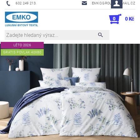
602 249 213
EMKO.GROUSL@EMAIL.CZ
0
0 Kč
LÉTO 2026
GRATIS POVLAK 40X80