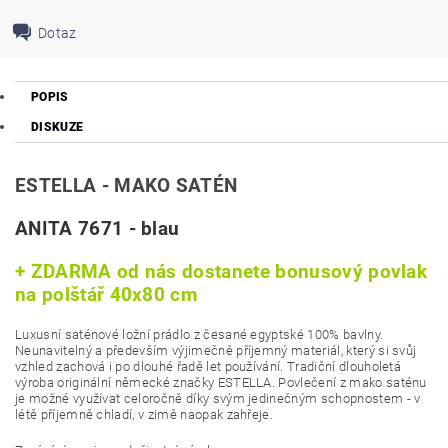
Dotaz
POPIS
DISKUZE
ESTELLA - MAKO SATÉN
ANITA 7671 - blau
+ ZDARMA od nás dostanete bonusový povlak
na polštář 40x80 cm
Luxusní saténové ložní prádlo z česané egyptské 100% bavlny.
Neunavitelný a především výjimečně příjemný materiál, který si svůj
vzhled zachová i po dlouhé řadě let používání. Tradiční dlouholetá
výroba originální německé značky ESTELLA. Povlečení z mako saténu
je možné využívat celoročně díky svým jedinečným schopnostem - v
létě příjemně chladí, v zimě naopak zahřeje.