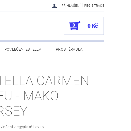
|
PŘIHLÁŠENÍ
REGISTRACE
0
0 Kč
POVLEČENÍ ESTELLA
PROSTĚRADLA
UKAZY
100. VÝROČÍ VOSSEN
TELLA CARMEN
EU - MAKO
RSEY
vlečení z egyptské bavlny