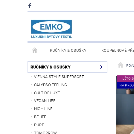
RUČNÍKY & OSUŠKY
KOUPELNOVÉ PŘ
PŘIKRÝVKY & POLŠTÁŘE
DEKY A PLÉDY
POV
RUČNÍKY & OSUŠKY
VIENNA STYLE SUPERSOFT
LÉTO 2
O NÁS
PRODEJNA V PRAZE 6
OBCHODN
CALYPSO FEELING
NA PROD
CULT DE LUXE
VEGAN LIFE
HIGH LINE
BELIEF
PURE
TOMORROW