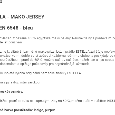
ZE
LA - MAKO JERSEY
N 6548 - bleu
ovlečení z česané 100% egyptské mako bavlny. Neunavitelný a především neb
dě let používání.
z nejkvalitnější bavlněné mako příze. Ložní prádlo ESTELLA zajišťuje nepřeko
pokožce, velmi dobře se přizpůsobí každému ročnímu období a poskytuje po c
ou údržbou - praní do 60° C, možno sušit v sušičce, nežehlí se a i po spoust
 dokonalost a splňuje požadavky pro nejnáročnější uživatele.
dlouholetá výroba originální německé značky ESTELLA.
a zipy s doživotní zárukou.
české rozměry.
ržba: praní po rubu se zapnutými zipy na 60°C, možno sušit v sušičce,
NEŽE
á barva prostěradla: indigo, purpur