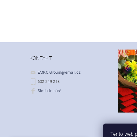
KONTAKT
EMKO.Grousl
@
email.cz
602 249 213
Sledujte nás!
Tento web p