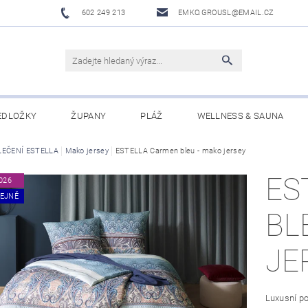
602 249 213
EMKO.GROUSL@EMAIL.CZ
EDLOŽKY
ŽUPANY
PLÁŽ
WELLNESS & SAUNA
LEČENÍ ESTELLA
UBRUSY A UTĚRKY EKELUND
Mako jersey
ESTELLA Carmen bleu - mako jersey
DĚTI
DÁRKOVÉ SADY A PO
ES
026
Í PODMÍNKY
NAPIŠTE NÁM
EJNĚ
BL
JE
Luxusní po