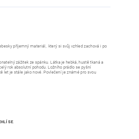
esky příjemný materiál, který si svůj vzhled zachová i po
natelný zážitek ze spánku. Látka je hebká, hustě tkaná a
elý rok absolutní pohodu. Ložního prádlo se pyšní
ě let je stále jako nové. Povlečení je známé pro svou
HLÍ SE
.