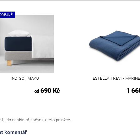
ODEJNĚ
INDIGO | MAKO
ESTELLA TREVI - MARIN
690 Kč
1 66
od
í, kdo napíše příspěvek k této položce.
at komentář