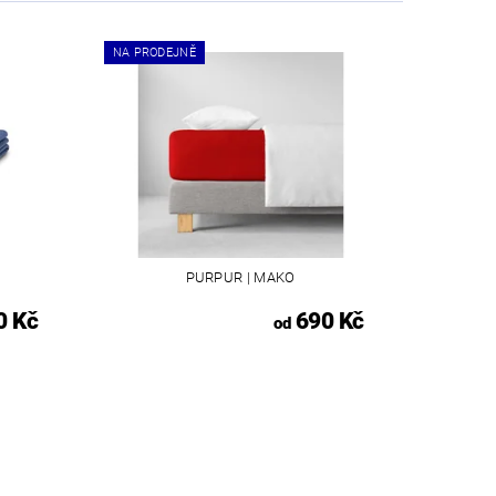
NA PRODEJNĚ
E
PURPUR | MAKO
0 Kč
690 Kč
od