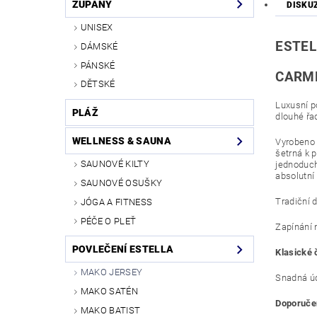
ŽUPANY
DISKU
UNISEX
ESTEL
DÁMSKÉ
PÁNSKÉ
CARME
DĚTSKÉ
Luxusní p
PLÁŽ
dlouhé řa
WELLNESS & SAUNA
Vyrobeno 
šetrná k 
SAUNOVÉ KILTY
jednoduch
absolutní
SAUNOVÉ OSUŠKY
Tradiční 
JÓGA A FITNESS
PÉČE O PLEŤ
Zapínání n
POVLEČENÍ ESTELLA
Klasické 
MAKO JERSEY
Snadná úd
MAKO SATÉN
Doporučen
MAKO BATIST