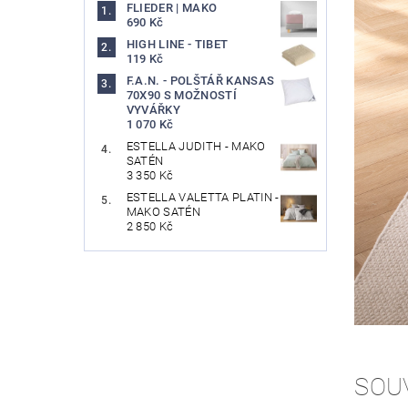
FLIEDER | MAKO
690 Kč
HIGH LINE - TIBET
119 Kč
F.A.N. - POLŠTÁŘ KANSAS
70X90 S MOŽNOSTÍ
VYVÁŘKY
1 070 Kč
ESTELLA JUDITH - MAKO
SATÉN
3 350 Kč
ESTELLA VALETTA PLATIN -
MAKO SATÉN
2 850 Kč
SOU