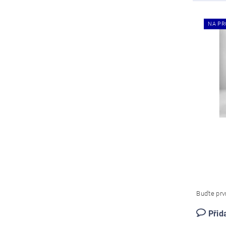
NA PR
Buďte prvn
Přid