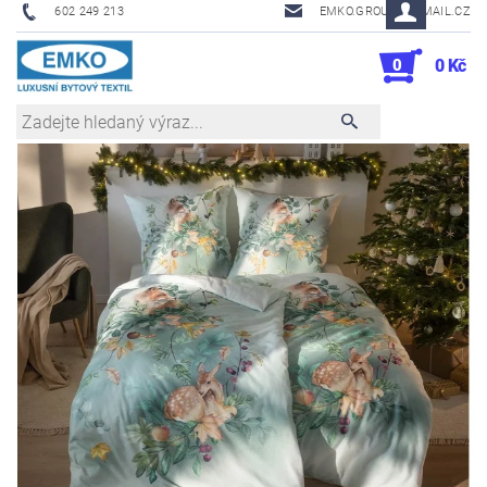
602 249 213
EMKO.GROUSL@EMAIL.CZ
0
0 Kč