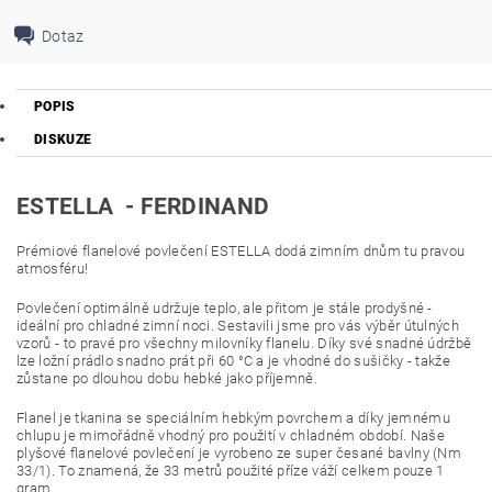
Dotaz
POPIS
DISKUZE
ESTELLA - FERDINAND
Prémiové flanelové povlečení ESTELLA dodá zimním dnům tu pravou
atmosféru!
Povlečení optimálně udržuje teplo, ale přitom je stále prodyšné -
ideální pro chladné zimní noci. Sestavili jsme pro vás výběr útulných
vzorů - to pravé pro všechny milovníky flanelu. Díky své snadné údržbě
lze ložní prádlo snadno prát při 60 °C a je vhodné do sušičky - takže
zůstane po dlouhou dobu hebké jako příjemně.
Flanel je tkanina se speciálním hebkým povrchem a díky jemnému
chlupu je mimořádně vhodný pro použití v chladném období. Naše
plyšové flanelové povlečení je vyrobeno ze super česané bavlny (Nm
33/1). To znamená, že 33 metrů použité příze váží celkem pouze 1
gram.